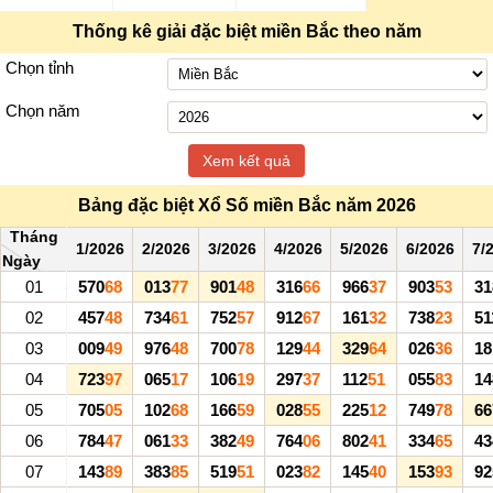
Thống kê giải đặc biệt miền Bắc theo năm
Chọn tỉnh
Chọn năm
Xem kết quả
Bảng đặc biệt Xổ Số miền Bắc năm 2026
Tháng
1/2026
2/2026
3/2026
4/2026
5/2026
6/2026
7/
Ngày
01
570
68
013
77
901
48
316
66
966
37
903
53
31
02
457
48
734
61
752
57
912
67
161
32
738
23
51
03
009
49
976
48
700
78
129
44
329
64
026
36
18
04
723
97
065
17
106
19
297
37
112
51
055
83
14
05
705
05
102
68
166
59
028
55
225
12
749
78
66
06
784
47
061
33
382
49
764
06
802
41
334
65
43
07
143
89
383
85
519
51
023
82
145
40
153
93
92