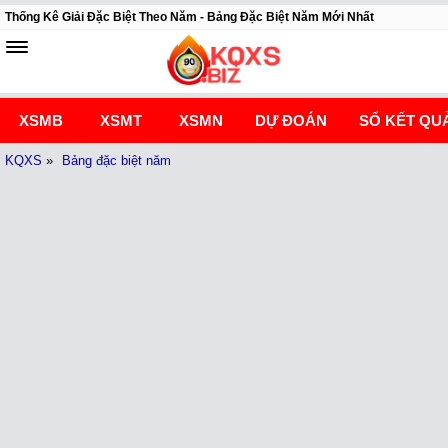
Thống Kê Giải Đặc Biệt Theo Năm - Bảng Đặc Biệt Năm Mới Nhất
XSMB
XSMT
XSMN
DỰ ĐOÁN
SỔ KẾT QU
KQXS
»
Bảng đặc biệt năm