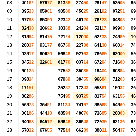
08
401
62
579
77
813
36
274
50
291
47
535
05
95
09
395
23
059
01
905
80
456
25
261
92
072
51
69
10
677
93
653
90
223
42
461
20
762
23
043
08
72
11
824
38
206
92
303
68
242
04
521
17
999
83
09
12
318
94
814
75
721
24
120
00
522
33
248
89
10
13
280
27
931
77
867
59
227
38
641
38
600
14
74
14
028
17
906
30
568
48
927
63
766
69
630
00
59
15
845
22
226
01
017
70
037
14
672
94
716
80
36
16
901
28
775
52
350
35
194
04
803
84
96
17
098
24
079
69
384
55
966
84
712
03
45
18
171
51
252
87
172
43
553
61
150
32
26
19
882
86
754
95
937
25
817
54
631
55
46
20
568
78
364
81
811
24
741
97
885
68
548
60
39
21
061
86
444
13
885
94
480
76
726
85
280
83
73
22
840
63
645
12
586
46
369
48
729
39
621
36
92
23
570
22
676
55
775
14
662
39
380
21
504
37
78