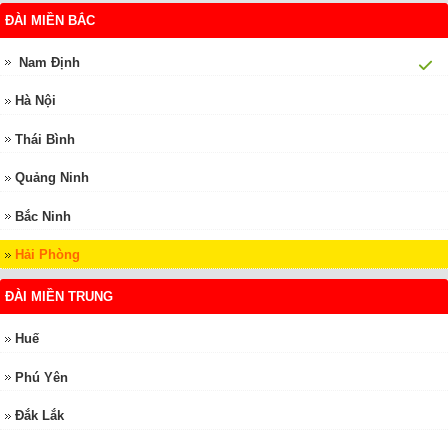
ĐÀI MIỀN BẮC
Nam Định
Hà Nội
Thái Bình
Quảng Ninh
Bắc Ninh
Hải Phòng
ĐÀI MIỀN TRUNG
Huế
Phú Yên
Đắk Lắk