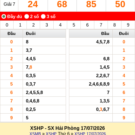
24
68
85
50
Giải 7
0
1
2
3
4
5
6
7
8
9
Đầu
Đuôi
Đầu
Đuôi
0
8
4,5,7,8
0
1
3,7
1
2
4,4,5
6,8
2
3
7,
8
1,4,5
3
4
0,3,5
2,2,6,7
4
5
0,3,7
2,4,6,6,8,9
5
6
2,4,5,5,8
7
6
7
0,4,6,8
1,3,5
7
8
0,2,5
0,
3
,6,7
8
9
5
9
XSHP - SX Hải Phòng 17/07/2026
»
Thứ 6 »
XSMB
XSHP
XSHP 17/07/2026