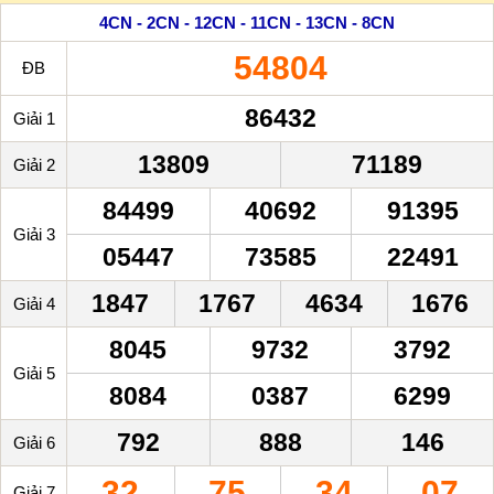
4CN - 2CN - 12CN - 11CN - 13CN - 8CN
54804
ĐB
86432
Giải 1
13809
71189
Giải 2
84499
40692
91395
Giải 3
05447
73585
22491
1847
1767
4634
1676
Giải 4
8045
9732
3792
Giải 5
8084
0387
6299
792
888
146
Giải 6
32
75
34
07
Giải 7