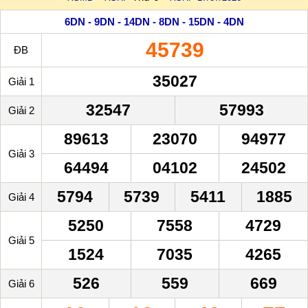
6DN - 9DN - 14DN - 8DN - 15DN - 4DN
45739
ĐB
35027
Giải 1
32547
57993
Giải 2
89613
23070
94977
Giải 3
64494
04102
24502
5794
5739
5411
1885
Giải 4
5250
7558
4729
Giải 5
1524
7035
4265
526
559
669
Giải 6