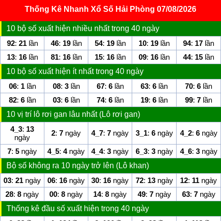
Thống Kê Nhanh Xổ Số Hải Phòng 07/08/2026
10
bộ số xuất hiện
nhiều
nhất trong 40 ngày
92
:
21
lần
46
:
19
lần
54
:
19
lần
10
:
19
lần
94
:
17
lần
13
:
16
lần
81
:
16
lần
15
:
16
lần
09
:
16
lần
44
:
15
lần
10 bộ số xuất hiện
ít
nhất trong 40 ngày
06
:
1
lần
08
:
3
lần
67
:
6
lần
63
:
6
lần
70
:
6
lần
82
:
6
lần
03
:
6
lần
74
:
6
lần
19
:
6
lần
99
:
7
lần
10 vị trí lô rơi gan lâu nhất (
Lô rơi gan
)
4_3
:
13
2
:
7
ngày
4_7
:
7
ngày
3_1
:
6
ngày
4_2
:
6
ngày
ngày
7
:
5
ngày
4_5
:
4
ngày
4_4
:
3
ngày
6_3
:
3
ngày
4_6
:
3
ngày
Bộ số không ra 10 ngày trở lên (
Lô khan
)
03
:
21
ngày
06
:
16
ngày
30
:
16
ngày
72
:
13
ngày
12
:
11
ngày
28
:
8
ngày
00
:
8
ngày
14
:
8
ngày
49
:
7
ngày
63
:
7
ngày
Thống kê
đầu số
xuất hiện trong 40 ngày