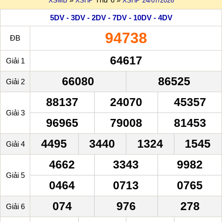
XSMB
XSHP
XSHP 24/07/2026
5DV - 3DV - 2DV - 7DV - 10DV - 4DV
94738
ĐB
64617
Giải 1
66080
86525
Giải 2
88137
24070
45357
Giải 3
96965
79008
81453
4495
3440
1324
1545
Giải 4
4662
3343
9982
Giải 5
0464
0713
0765
074
976
278
Giải 6