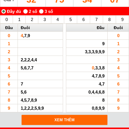
0
1
2
3
4
5
6
7
8
9
Đầu
Đuôi
Đầu
Đuôi
0
4
,7,9
0
1
9
1
2
3,3,3,9,9,9
2
3
2,2,2,4,4
3
4
5,6,7,7
0
,3,3,8
4
5
4,7,8,9
5
6
7
4,7
6
7
5,6
0,4,4,6,8
7
8
4,5,7,8,9
8
8
9
1,2,2,2,5,9,9
0,8,9,9
9
XEM THÊM