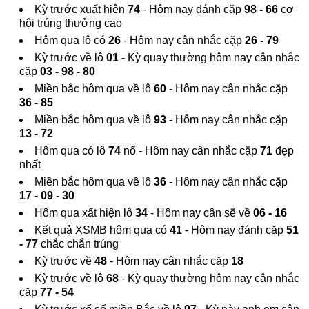
Kỳ trước xuất hiện
74
- Hôm nay đánh cặp
98 - 66
cơ
hội trúng thưởng cao
Hôm qua lô có
26
- Hôm nay cân nhắc cặp
26 - 79
Kỳ trước về lô
01
- Kỳ quay thường hôm nay cân nhắc
cặp
03 - 98 - 80
Miền bắc hôm qua về lô
60
- Hôm nay cân nhắc cặp
36 - 85
Miền bắc hôm qua về lô
93
- Hôm nay cân nhắc cặp
13 - 72
Hôm qua có lô
74
nổ - Hôm nay cân nhắc cặp
71
đẹp
nhất
Miền bắc hôm qua về lô
36
- Hôm nay cân nhắc cặp
17 - 09 - 30
Hôm qua xất hiện lô
34
- Hôm nay cân sẽ về
06 - 16
Kết quả XSMB hôm qua có
41
- Hôm nay đánh cặp
51
- 77
chắc chắn trúng
Kỳ trước về
48
- Hôm nay cân nhắc cặp
18
Kỳ trước về lô
68
- Kỳ quay thường hôm nay cân nhắc
cặp
77 - 54