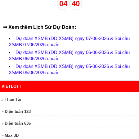
04
40
⇒ Xem thêm Lịch Sử Dự Đoán:
Dự đoán XSMB (DD XSMB) ngày 07-06-2026 & Soi cầu
XSMB 07/06/2026 chuẩn
Dự đoán XSMB (DD XSMB) ngày 06-06-2026 & Soi cầu
XSMB 06/06/2026 chuẩn
Dự đoán XSMB (DD XSMB) ngày 05-06-2026 & Soi cầu
XSMB 05/06/2026 chuẩn
VIETLOTT
Thần Tài
Điện toán 123
Điện toán 636
Max 3D