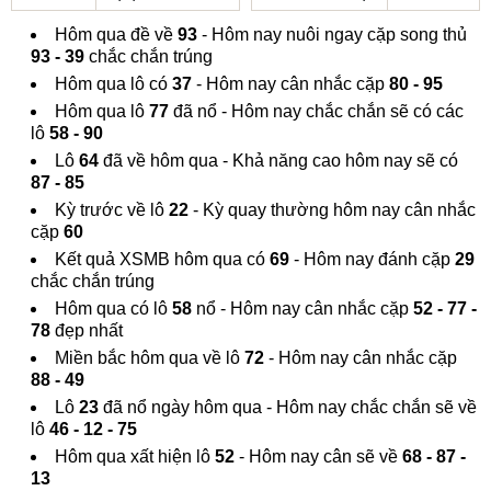
Hôm qua đề về
93
- Hôm nay nuôi ngay cặp song thủ
93 - 39
chắc chắn trúng
Hôm qua lô có
37
- Hôm nay cân nhắc cặp
80 - 95
Hôm qua lô
77
đã nổ - Hôm nay chắc chắn sẽ có các
lô
58 - 90
Lô
64
đã về hôm qua - Khả năng cao hôm nay sẽ có
87 - 85
Kỳ trước về lô
22
- Kỳ quay thường hôm nay cân nhắc
cặp
60
Kết quả XSMB hôm qua có
69
- Hôm nay đánh cặp
29
chắc chắn trúng
Hôm qua có lô
58
nổ - Hôm nay cân nhắc cặp
52 - 77 -
78
đẹp nhất
Miền bắc hôm qua về lô
72
- Hôm nay cân nhắc cặp
88 - 49
Lô
23
đã nổ ngày hôm qua - Hôm nay chắc chắn sẽ về
lô
46 - 12 - 75
Hôm qua xất hiện lô
52
- Hôm nay cân sẽ về
68 - 87 -
13