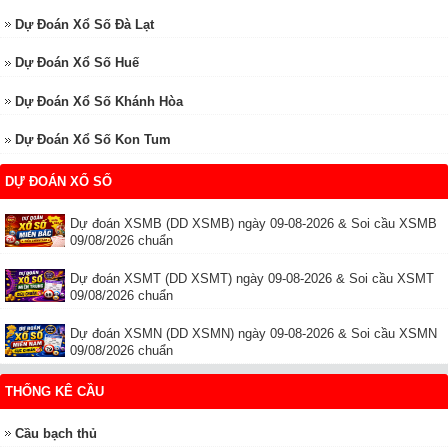
Dự Đoán Xổ Số Đà Lạt
Dự Đoán Xổ Số Huế
Dự Đoán Xổ Số Khánh Hòa
Dự Đoán Xổ Số Kon Tum
DỰ ĐOÁN XỔ SỐ
Dự đoán XSMB (DD XSMB) ngày 09-08-2026 & Soi cầu XSMB
09/08/2026 chuẩn
Dự đoán XSMT (DD XSMT) ngày 09-08-2026 & Soi cầu XSMT
09/08/2026 chuẩn
Dự đoán XSMN (DD XSMN) ngày 09-08-2026 & Soi cầu XSMN
09/08/2026 chuẩn
THỐNG KÊ CẦU
Cầu bạch thủ