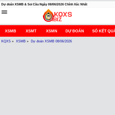
Dự đoán XSMB & Soi Cầu Ngày 08/06/2026 Chính Xác Nhất
XSMB
XSMT
XSMN
DỰ ĐOÁN
SỔ KẾT QU
KQXS
»
XSMB
»
Dự đoán XSMB 08/06/2026