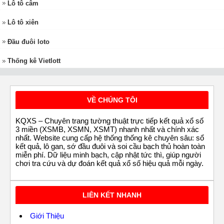
Lô tô câm
Lô tô xiên
Đầu đuôi loto
Thống kê Vietlott
VỀ CHÚNG TÔI
KQXS – Chuyên trang tường thuật trực tiếp kết quả xổ số
3 miền (XSMB, XSMN, XSMT) nhanh nhất và chính xác
nhất. Website cung cấp hệ thống thống kê chuyên sâu: sổ
kết quả, lô gan, sớ đầu đuôi và soi cầu bạch thủ hoàn toàn
miễn phí. Dữ liệu minh bạch, cập nhật tức thì, giúp người
chơi tra cứu và dự đoán kết quả xổ số hiệu quả mỗi ngày.
LIÊN KẾT NHANH
Giới Thiệu