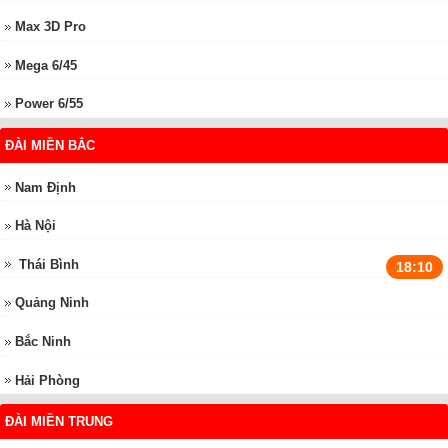
Max 3D Pro
Mega 6/45
Power 6/55
ĐÀI MIỀN BẮC
Nam Định
Hà Nội
Thái Bình
18:10
Quảng Ninh
Bắc Ninh
Hải Phòng
ĐÀI MIỀN TRUNG