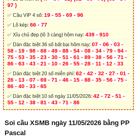
97 )
19 - 55 - 69 - 96
✅ Cầu VIP 4 số:
66 - 77
✅ Lô kép:
439 - 910
✅ Xỉu chủ đẹp (lô 3 càng) hôm nay:
07 - 06 - 03 -
✅ Dàn đặc biệt 36 số bất bại hôm nay:
58 - 19 - 98 - 68 - 49 - 88 - 54 - 08 - 34 - 79 - 94 -
75 - 53 - 35 - 23 - 30 - 51 - 61 - 89 - 38 - 56 - 71 -
86 - 63 - 43 - 21 - 10 - 26 - 55 - 28 - 11 - 12 - 33
62 - 42 - 32 - 27 - 01 -
✅ Dàn đặc biệt 20 số miễn phí:
26 - 13 - 07 - 69 - 71 - 46 - 15 - 88 - 35 - 56 - 75 -
86 - 40 - 33 - 65
42 - 72 - 51 -
✅ Dàn đặc biệt 10 số ngày 11/05/2026:
55 - 12 - 38 - 81 - 43 - 71 - 86
Soi cầu XSMB ngày 11/05/2026 bằng PP
Pascal