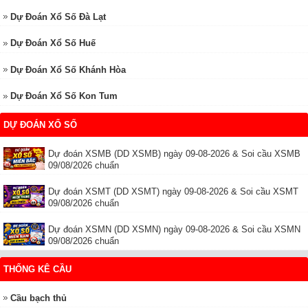
Dự Đoán Xổ Số Đà Lạt
Dự Đoán Xổ Số Huế
Dự Đoán Xổ Số Khánh Hòa
Dự Đoán Xổ Số Kon Tum
DỰ ĐOÁN XỔ SỐ
Dự đoán XSMB (DD XSMB) ngày 09-08-2026 & Soi cầu XSMB
09/08/2026 chuẩn
Dự đoán XSMT (DD XSMT) ngày 09-08-2026 & Soi cầu XSMT
09/08/2026 chuẩn
Dự đoán XSMN (DD XSMN) ngày 09-08-2026 & Soi cầu XSMN
09/08/2026 chuẩn
THỐNG KÊ CẦU
Cầu bạch thủ