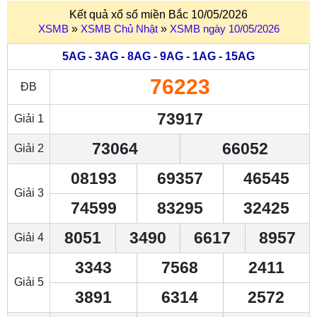
Kết quả xổ số miền Bắc 10/05/2026
XSMB
»
XSMB Chủ Nhật
»
XSMB ngày 10/05/2026
5AG - 3AG - 8AG - 9AG - 1AG - 15AG
76223
ĐB
73917
Giải 1
73064
66052
Giải 2
08193
69357
46545
Giải 3
74599
83295
32425
8051
3490
6617
8957
Giải 4
3343
7568
2411
Giải 5
3891
6314
2572