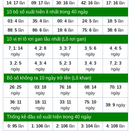
14
:
17
lần
09
:
17
lần
30
:
16
lần
42
:
16
lần
17
:
16
lần
10 bộ số xuất hiện
ít
nhất trong 40 ngày
03
:
4
lần
35
:
4
lần
00
:
4
lần
24
:
5
lần
18
:
5
lần
88
:
5
lần
86
:
6
lần
19
:
6
lần
75
:
6
lần
38
:
6
lần
10 vị trí lô rơi gan lâu nhất (
Lô rơi gan
)
7_1
:
14
4_2
:
8
3_3
:
7
3_5
:
6
4_4
:
5
ngày
ngày
ngày
ngày
ngày
3_2
:
5
4_3
:
4
5_2
:
3
3_4
:
3
7_2
:
3
ngày
ngày
ngày
ngày
ngày
Bộ số không ra 10 ngày trở lên (
Lô khan
)
26
:
25
03
:
18
76
:
16
08
:
14
70
:
13
ngày
ngày
ngày
ngày
ngày
36
:
11
18
:
11
33
:
11
75
:
10
39
:
9
ngày
ngày
ngày
ngày
ngày
Thống kê
đầu số
xuất hiện trong 40 ngày
0
:
95
lần
1
:
106
lần
2
:
106
lần
3
:
104
lần
4
:
108
lần