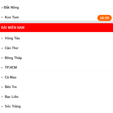
Đắk Nông
Kon Tum
16:05
ĐÀI MIỀN NAM
Vũng Tàu
Cần Thơ
Đồng Tháp
TP.HCM
Cà Mau
Bến Tre
Bạc Liêu
Sóc Trăng