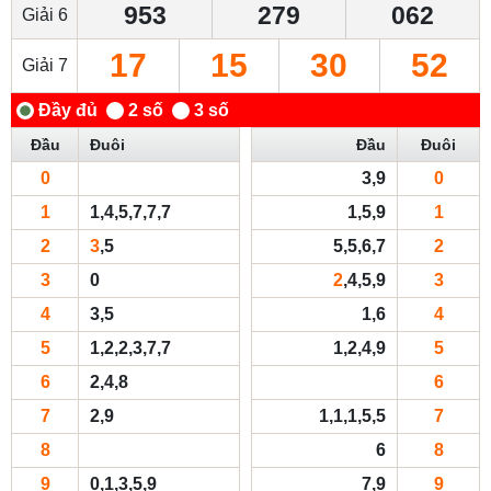
953
279
062
Giải 6
17
15
30
52
Giải 7
Đầu
Đuôi
Đầu
Đuôi
0
3,9
0
1
1,4,5,7,7,7
1,5,9
1
2
3
,5
5,5,6,7
2
3
0
2
,4,5,9
3
4
3,5
1,6
4
5
1,2,2,3,7,7
1,2,4,9
5
6
2,4,8
6
7
2,9
1,1,1,5,5
7
8
6
8
9
0,1,3,5,9
7,9
9