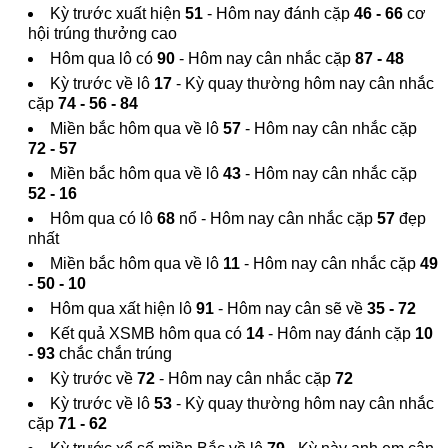
Kỳ trước xuất hiện
51
- Hôm nay đánh cặp
46 - 66
cơ
hội trúng thưởng cao
Hôm qua lô có
90
- Hôm nay cân nhắc cặp
87 - 48
Kỳ trước về lô
17
- Kỳ quay thường hôm nay cân nhắc
cặp
74 - 56 - 84
Miền bắc hôm qua về lô
57
- Hôm nay cân nhắc cặp
72 - 57
Miền bắc hôm qua về lô
43
- Hôm nay cân nhắc cặp
52 - 16
Hôm qua có lô
68
nổ - Hôm nay cân nhắc cặp
57
đẹp
nhất
Miền bắc hôm qua về lô
11
- Hôm nay cân nhắc cặp
49
- 50 - 10
Hôm qua xất hiện lô
91
- Hôm nay cân sẽ về
35 - 72
Kết quả XSMB hôm qua có
14
- Hôm nay đánh cặp
10
- 93
chắc chắn trúng
Kỳ trước về
72
- Hôm nay cân nhắc cặp
72
Kỳ trước về lô
53
- Kỳ quay thường hôm nay cân nhắc
cặp
71 - 62