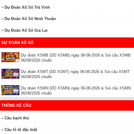
Dự Đoán Xổ Số Trà Vinh
Dự Đoán Xổ Số Ninh Thuận
Dự Đoán Xổ Số Gia Lai
DỰ ĐOÁN XỔ SỐ
Dự đoán XSMB (DD XSMB) ngày 06-08-2026 & Soi cầu XSMB
06/08/2026 chuẩn
Dự đoán XSMT (DD XSMT) ngày 06-08-2026 & Soi cầu XSMT
06/08/2026 chuẩn
Dự đoán XSMN (DD XSMN) ngày 06-08-2026 & Soi cầu XSMN
06/08/2026 chuẩn
THỐNG KÊ CẦU
Cầu bạch thủ
Cầu lô tô đặc biệt