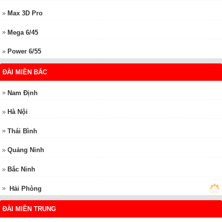
Max 3D Pro
Mega 6/45
Power 6/55
ĐÀI MIỀN BẮC
Nam Định
Hà Nội
Thái Bình
Quảng Ninh
Bắc Ninh
Hải Phòng
ĐÀI MIỀN TRUNG