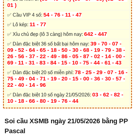
01 )
54 - 76 - 11 - 47
✅ Cầu VIP 4 số:
11 - 77
✅ Lô kép:
642 - 447
✅ Xỉu chủ đẹp (lô 3 càng) hôm nay:
39 - 70 - 07 -
✅ Dàn đặc biệt 36 số bất bại hôm nay:
09 - 52 - 64 - 65 - 18 - 50 - 30 - 68 - 19 - 79 - 38 -
26 - 56 - 37 - 22 - 49 - 86 - 05 - 87 - 02 - 14 - 00 -
69 - 11 - 31 - 83 - 84 - 15 - 10 - 75 - 44 - 61 - 43
78 - 25 - 29 - 07 - 16 -
✅ Dàn đặc biệt 20 số miễn phí:
75 - 49 - 04 - 71 - 19 - 20 - 15 - 00 - 36 - 30 - 57 -
22 - 40 - 14 - 96
03 - 62 - 82 -
✅ Dàn đặc biệt 10 số ngày 21/05/2026:
10 - 18 - 66 - 80 - 19 - 76 - 44
Soi cầu XSMB ngày 21/05/2026 bằng PP
Pascal