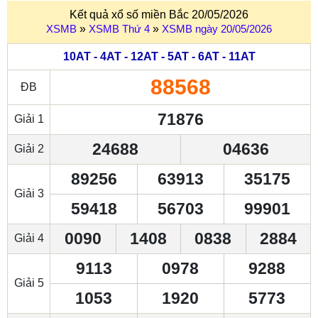
Kết quả xổ số miền Bắc 20/05/2026
XSMB
»
XSMB Thứ 4
»
XSMB ngày 20/05/2026
10AT - 4AT - 12AT - 5AT - 6AT - 11AT
88568
ĐB
71876
Giải 1
24688
04636
Giải 2
89256
63913
35175
Giải 3
59418
56703
99901
0090
1408
0838
2884
Giải 4
9113
0978
9288
Giải 5
1053
1920
5773