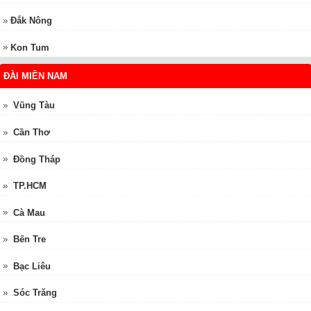
Đắk Nông
Kon Tum
ĐÀI MIỀN NAM
Vũng Tàu
Cần Thơ
Đồng Tháp
TP.HCM
Cà Mau
Bến Tre
Bạc Liêu
Sóc Trăng