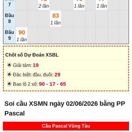
7
2 lần
1 lần
1 lần
83
Đầu
8
1 lần
90
Đầu
9
1 lần
Chốt số Dự Đoán XSBL
19
🌟 Giải tám:
29
🌟 Đặc biệt: đầu, đuôi:
90 - 17 - 65
🌟 Bao lô 2 số:
Soi cầu XSMN ngày 02/06/2026 bằng PP
Pascal
Cầu Pascal Vũng Tàu