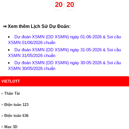
20
20
⇒ Xem thêm Lịch Sử Dự Đoán:
Dự đoán XSMN (DD XSMN) ngày 01-06-2026 & Soi cầu
XSMN 01/06/2026 chuẩn
Dự đoán XSMN (DD XSMN) ngày 31-05-2026 & Soi cầu
XSMN 31/05/2026 chuẩn
Dự đoán XSMN (DD XSMN) ngày 30-05-2026 & Soi cầu
XSMN 30/05/2026 chuẩn
VIETLOTT
Thần Tài
Điện toán 123
Điện toán 636
Max 3D