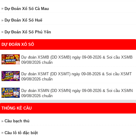
Dự Đoán Xổ Số Cà Mau
Dự Đoán Xổ Số Huế
Dự Đoán Xổ Số Phú Yên
DỰ ĐOÁN XỔ SỐ
Dự đoán XSMB (DD XSMB) ngày 09-08-2026 & Soi cầu XSMB
09/08/2026 chuẩn
Dự đoán XSMT (DD XSMT) ngày 09-08-2026 & Soi cầu XSMT
09/08/2026 chuẩn
Dự đoán XSMN (DD XSMN) ngày 09-08-2026 & Soi cầu XSMN
09/08/2026 chuẩn
THỐNG KÊ CẦU
Cầu bạch thủ
Cầu lô tô đặc biệt