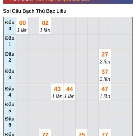
Soi Cầu Bạch Thủ Bạc Liêu
00
02
Đầu
0
1 lần
1 lần
Đầu
1
27
Đầu
2
2 lần
37
Đầu
3
1 lần
43
44
47
Đầu
4
1 lần
1 lần
1 lần
Đầu
5
Đầu
6
72
75
77
Đầu