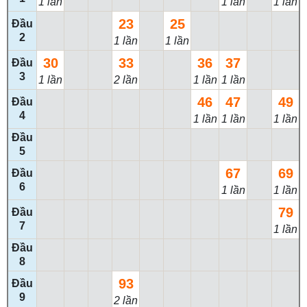
1 lần
1 lần
1 lần
23
25
Đầu
2
1 lần
1 lần
30
33
36
37
Đầu
3
1 lần
2 lần
1 lần
1 lần
46
47
49
Đầu
4
1 lần
1 lần
1 lần
Đầu
5
67
69
Đầu
6
1 lần
1 lần
79
Đầu
7
1 lần
Đầu
8
93
Đầu
9
2 lần