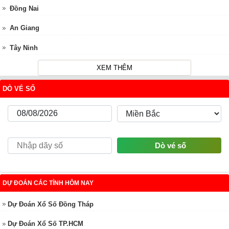
Đồng Nai
An Giang
Tây Ninh
XEM THÊM
DÒ VÉ SỐ
DỰ ĐOÁN CÁC TỈNH HÔM NAY
Dự Đoán Xổ Số Đồng Tháp
Dự Đoán Xổ Số TP.HCM