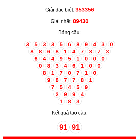
353356
Giải đặc biệt:
89430
Giải nhất:
Bảng cầu:
3
5
3
3
5
6
8
9
4
3
0
8
8
6
8
1
4
7
3
7
3
6
4
4
9
5
1
0
0
0
0
8
3
4
6
1
0
0
8
1
7
0
7
1
0
9
8
7
7
8
1
7
5
4
5
9
2
9
9
4
1
8
3
Kết quả tạo cầu:
91
91