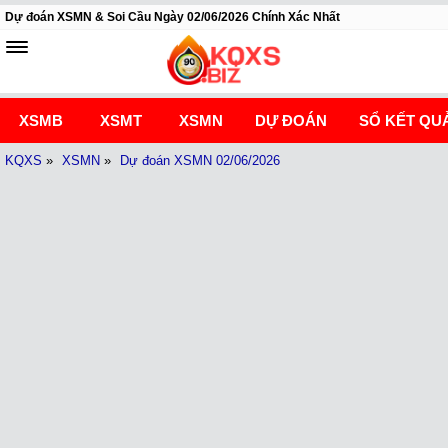
Dự đoán XSMN & Soi Cầu Ngày 02/06/2026 Chính Xác Nhất
XSMB
XSMT
XSMN
DỰ ĐOÁN
SỔ KẾT QU
KQXS
»
XSMN
»
Dự đoán XSMN 02/06/2026