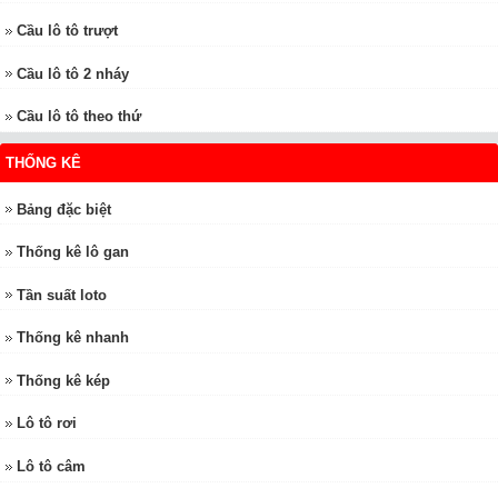
Cầu lô tô trượt
Cầu lô tô 2 nháy
Cầu lô tô theo thứ
THỐNG KÊ
Bảng đặc biệt
Thống kê lô gan
Tần suất loto
Thống kê nhanh
Thống kê kép
Lô tô rơi
Lô tô câm