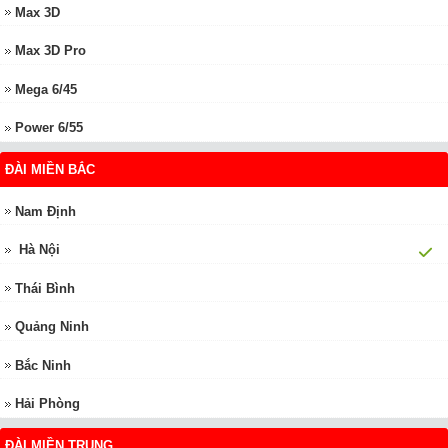
Max 3D
Max 3D Pro
Mega 6/45
Power 6/55
ĐÀI MIỀN BẮC
Nam Định
Hà Nội
Thái Bình
Quảng Ninh
Bắc Ninh
Hải Phòng
ĐÀI MIỀN TRUNG