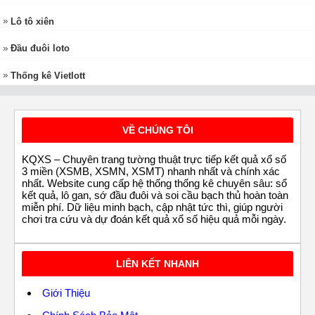
Lô tô xiên
Đầu đuôi loto
Thống kê Vietlott
VỀ CHÚNG TÔI
KQXS – Chuyên trang tường thuật trực tiếp kết quả xổ số
3 miền (XSMB, XSMN, XSMT) nhanh nhất và chính xác
nhất. Website cung cấp hệ thống thống kê chuyên sâu: sổ
kết quả, lô gan, sớ đầu đuôi và soi cầu bạch thủ hoàn toàn
miễn phí. Dữ liệu minh bạch, cập nhật tức thì, giúp người
chơi tra cứu và dự đoán kết quả xổ số hiệu quả mỗi ngày.
LIÊN KẾT NHANH
Giới Thiệu