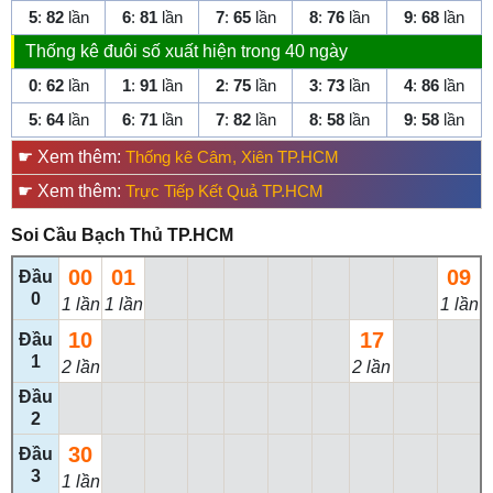
5
:
82
lần
6
:
81
lần
7
:
65
lần
8
:
76
lần
9
:
68
lần
Thống kê
đuôi số
xuất hiện trong 40 ngày
0
:
62
lần
1
:
91
lần
2
:
75
lần
3
:
73
lần
4
:
86
lần
5
:
64
lần
6
:
71
lần
7
:
82
lần
8
:
58
lần
9
:
58
lần
☛ Xem thêm:
Thống kê Câm, Xiên TP.HCM
☛ Xem thêm:
Trực Tiếp Kết Quả TP.HCM
Soi Cầu Bạch Thủ TP.HCM
00
01
09
Đầu
0
1 lần
1 lần
1 lần
10
17
Đầu
1
2 lần
2 lần
Đầu
2
30
Đầu
3
1 lần