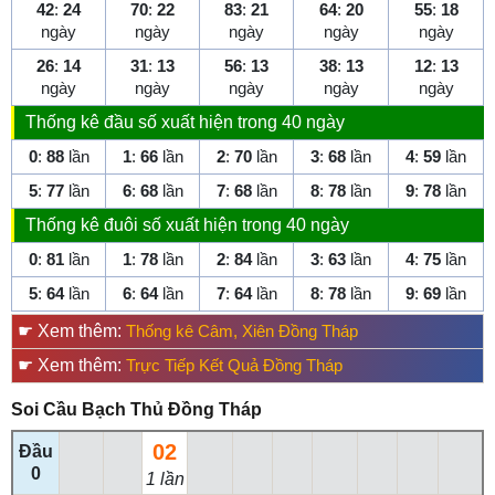
42
:
24
70
:
22
83
:
21
64
:
20
55
:
18
ngày
ngày
ngày
ngày
ngày
26
:
14
31
:
13
56
:
13
38
:
13
12
:
13
ngày
ngày
ngày
ngày
ngày
Thống kê
đầu số
xuất hiện trong 40 ngày
0
:
88
lần
1
:
66
lần
2
:
70
lần
3
:
68
lần
4
:
59
lần
5
:
77
lần
6
:
68
lần
7
:
68
lần
8
:
78
lần
9
:
78
lần
Thống kê
đuôi số
xuất hiện trong 40 ngày
0
:
81
lần
1
:
78
lần
2
:
84
lần
3
:
63
lần
4
:
75
lần
5
:
64
lần
6
:
64
lần
7
:
64
lần
8
:
78
lần
9
:
69
lần
☛ Xem thêm:
Thống kê Câm, Xiên Đồng Tháp
☛ Xem thêm:
Trực Tiếp Kết Quả Đồng Tháp
Soi Cầu Bạch Thủ Đồng Tháp
02
Đầu
0
1 lần