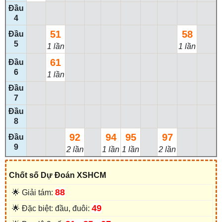
Đầu
4
51
58
Đầu
5
1 lần
1 lần
61
Đầu
6
1 lần
Đầu
7
Đầu
8
92
94
95
97
Đầu
9
2 lần
1 lần
1 lần
2 lần
Chốt số Dự Đoán XSHCM
88
🌟 Giải tám:
49
🌟 Đặc biệt: đầu, đuôi: