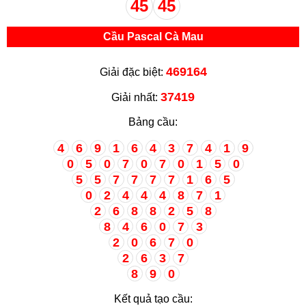
45
45
Cầu Pascal Cà Mau
469164
Giải đặc biệt:
37419
Giải nhất:
Bảng cầu:
4
6
9
1
6
4
3
7
4
1
9
0
5
0
7
0
7
0
1
5
0
5
5
7
7
7
7
1
6
5
0
2
4
4
4
8
7
1
2
6
8
8
2
5
8
8
4
6
0
7
3
2
0
6
7
0
2
6
3
7
8
9
0
Kết quả tạo cầu: