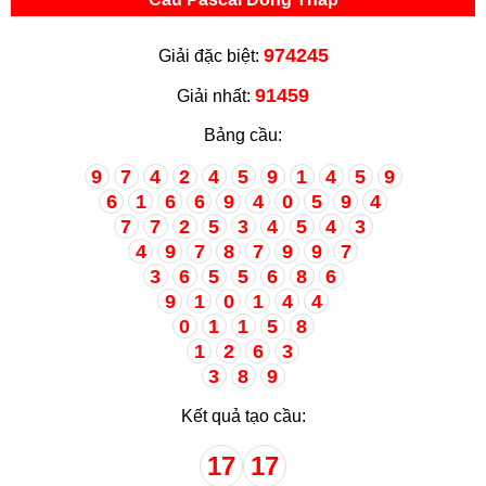
974245
Giải đặc biệt:
91459
Giải nhất:
Bảng cầu:
9
7
4
2
4
5
9
1
4
5
9
6
1
6
6
9
4
0
5
9
4
7
7
2
5
3
4
5
4
3
4
9
7
8
7
9
9
7
3
6
5
5
6
8
6
9
1
0
1
4
4
0
1
1
5
8
1
2
6
3
3
8
9
Kết quả tạo cầu:
17
17