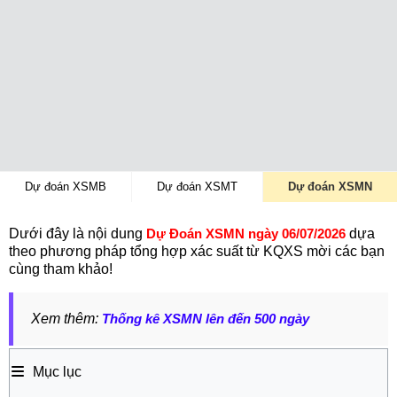
Dự đoán XSMB
Dự đoán XSMT
Dự đoán XSMN
Dưới đây là nội dung
Dự Đoán XSMN ngày 06/07/2026
dựa
theo phương pháp tổng hợp xác suất từ KQXS mời các bạn
cùng tham khảo!
Xem thêm:
Thống kê XSMN lên đến 500 ngày
Mục lục