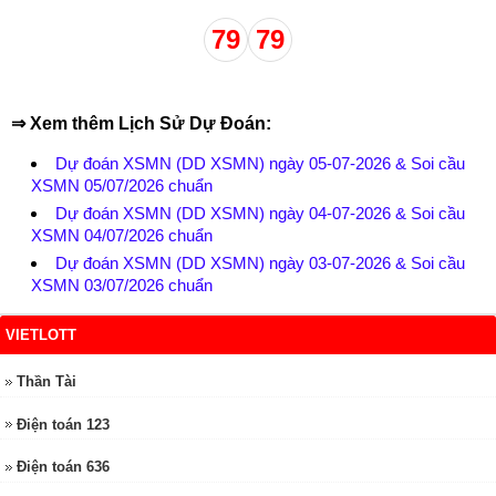
79
79
⇒ Xem thêm Lịch Sử Dự Đoán:
Dự đoán XSMN (DD XSMN) ngày 05-07-2026 & Soi cầu
XSMN 05/07/2026 chuẩn
Dự đoán XSMN (DD XSMN) ngày 04-07-2026 & Soi cầu
XSMN 04/07/2026 chuẩn
Dự đoán XSMN (DD XSMN) ngày 03-07-2026 & Soi cầu
XSMN 03/07/2026 chuẩn
VIETLOTT
Thần Tài
Điện toán 123
Điện toán 636