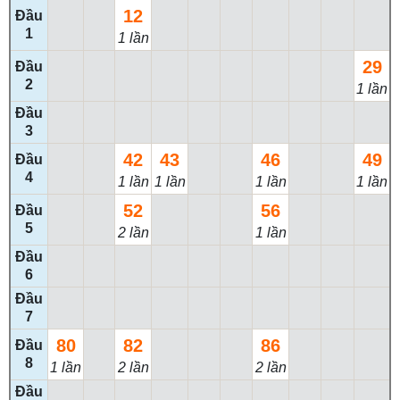
12
Đầu
1
1 lần
29
Đầu
2
1 lần
Đầu
3
42
43
46
49
Đầu
4
1 lần
1 lần
1 lần
1 lần
52
56
Đầu
5
2 lần
1 lần
Đầu
6
Đầu
7
80
82
86
Đầu
8
1 lần
2 lần
2 lần
Đầu