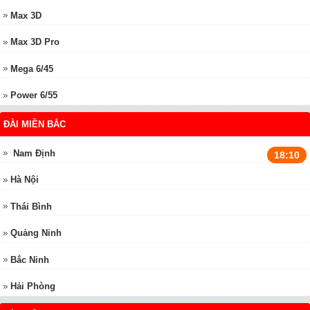
Max 3D
Max 3D Pro
Mega 6/45
Power 6/55
ĐÀI MIỀN BẮC
Nam Định
18:10
Hà Nội
Thái Bình
Quảng Ninh
Bắc Ninh
Hải Phòng