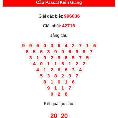
Cầu Pascal Kiên Giang
996036
Giải đặc biệt:
42716
Giải nhất:
Bảng cầu:
9
9
6
0
3
6
4
2
7
1
6
8
5
6
3
9
0
6
9
8
7
3
1
9
2
9
6
5
7
5
4
0
1
1
5
1
2
2
4
1
2
6
6
3
4
5
3
8
2
9
7
8
1
0
1
6
9
1
1
7
0
2
8
Kết quả tạo cầu:
20
20