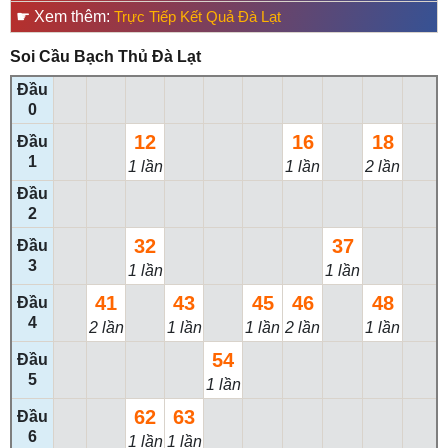
☛ Xem thêm:
Trực Tiếp Kết Quả Đà Lạt
Soi Cầu Bạch Thủ Đà Lạt
Đầu
0
12
16
18
Đầu
1
1 lần
1 lần
2 lần
Đầu
2
32
37
Đầu
3
1 lần
1 lần
41
43
45
46
48
Đầu
4
2 lần
1 lần
1 lần
2 lần
1 lần
54
Đầu
5
1 lần
62
63
Đầu
6
1 lần
1 lần