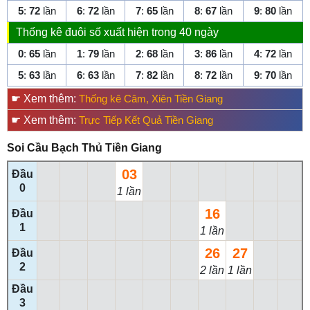
5
:
72
lần
6
:
72
lần
7
:
65
lần
8
:
67
lần
9
:
80
lần
Thống kê
đuôi số
xuất hiện trong 40 ngày
0
:
65
lần
1
:
79
lần
2
:
68
lần
3
:
86
lần
4
:
72
lần
5
:
63
lần
6
:
63
lần
7
:
82
lần
8
:
72
lần
9
:
70
lần
☛ Xem thêm:
Thống kê Câm, Xiên Tiền Giang
☛ Xem thêm:
Trực Tiếp Kết Quả Tiền Giang
Soi Cầu Bạch Thủ Tiền Giang
03
Đầu
0
1 lần
16
Đầu
1
1 lần
26
27
Đầu
2
2 lần
1 lần
Đầu
3