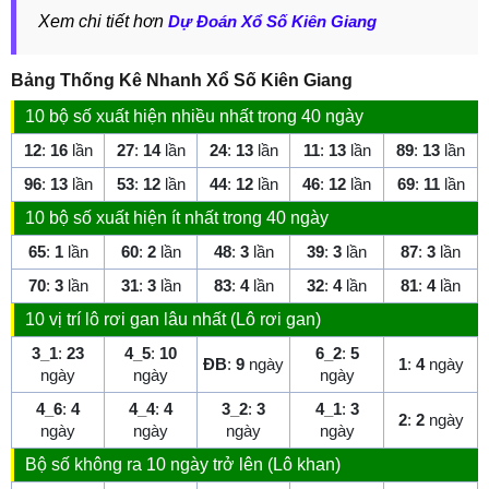
Xem chi tiết hơn
Dự Đoán Xổ Số Kiên Giang
Bảng Thống Kê Nhanh Xổ Số Kiên Giang
10
bộ số xuất hiện
nhiều
nhất trong 40 ngày
12
:
16
lần
27
:
14
lần
24
:
13
lần
11
:
13
lần
89
:
13
lần
96
:
13
lần
53
:
12
lần
44
:
12
lần
46
:
12
lần
69
:
11
lần
10 bộ số xuất hiện
ít
nhất trong 40 ngày
65
:
1
lần
60
:
2
lần
48
:
3
lần
39
:
3
lần
87
:
3
lần
70
:
3
lần
31
:
3
lần
83
:
4
lần
32
:
4
lần
81
:
4
lần
10 vị trí lô rơi gan lâu nhất (
Lô rơi gan
)
3_1
:
23
4_5
:
10
6_2
:
5
ĐB
:
9
ngày
1
:
4
ngày
ngày
ngày
ngày
4_6
:
4
4_4
:
4
3_2
:
3
4_1
:
3
2
:
2
ngày
ngày
ngày
ngày
ngày
Bộ số không ra 10 ngày trở lên (
Lô khan
)