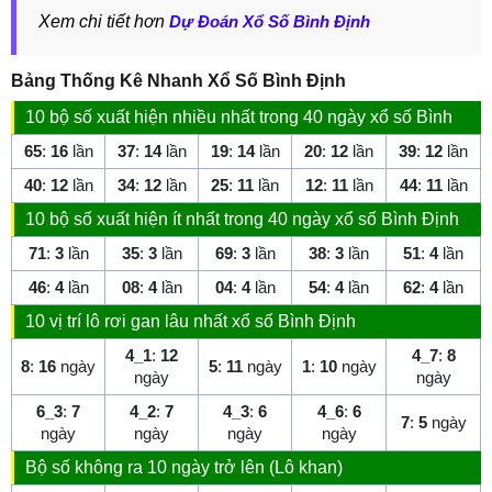
Xem chi tiết hơn
Dự Đoán Xổ Số Bình Định
Bảng Thống Kê Nhanh Xổ Số Bình Định
10
bộ số xuất hiện
nhiều
nhất trong 40 ngày xổ số Bình
Định
65
:
16
lần
37
:
14
lần
19
:
14
lần
20
:
12
lần
39
:
12
lần
40
:
12
lần
34
:
12
lần
25
:
11
lần
12
:
11
lần
44
:
11
lần
10 bộ số xuất hiện
ít
nhất trong 40 ngày xổ số Bình Định
71
:
3
lần
35
:
3
lần
69
:
3
lần
38
:
3
lần
51
:
4
lần
46
:
4
lần
08
:
4
lần
04
:
4
lần
54
:
4
lần
62
:
4
lần
10 vị trí lô rơi gan lâu nhất xổ số Bình Định
4_1
:
12
4_7
:
8
8
:
16
ngày
5
:
11
ngày
1
:
10
ngày
ngày
ngày
6_3
:
7
4_2
:
7
4_3
:
6
4_6
:
6
7
:
5
ngày
ngày
ngày
ngày
ngày
Bộ số không ra 10 ngày trở lên (Lô khan)