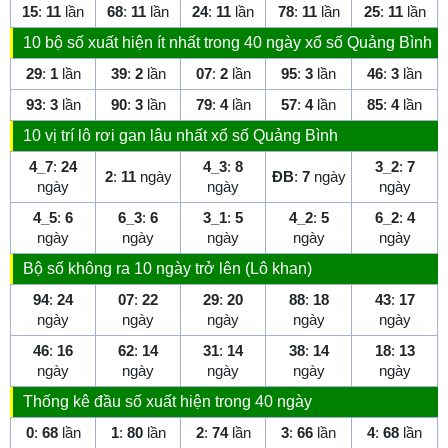
15
:
11
lần
68
:
11
lần
24
:
11
lần
78
:
11
lần
25
:
11
lần
10 bộ số xuất hiện
ít
nhất trong 40 ngày xổ số Quảng Bình
29
:
1
lần
39
:
2
lần
07
:
2
lần
95
:
3
lần
46
:
3
lần
93
:
3
lần
90
:
3
lần
79
:
4
lần
57
:
4
lần
85
:
4
lần
10 vị trí lô rơi gan lâu nhất xổ số Quảng Bình
4_7
:
24
4_3
:
8
3_2
:
7
2
:
11
ngày
ĐB
:
7
ngày
ngày
ngày
ngày
4_5
:
6
6_3
:
6
3_1
:
5
4_2
:
5
6_2
:
4
ngày
ngày
ngày
ngày
ngày
Bộ số không ra 10 ngày trở lên (Lô khan)
94
:
24
07
:
22
29
:
20
88
:
18
43
:
17
ngày
ngày
ngày
ngày
ngày
46
:
16
62
:
14
31
:
14
38
:
14
18
:
13
ngày
ngày
ngày
ngày
ngày
Thống kê
đầu số
xuất hiện trong 40 ngày
0
:
68
lần
1
:
80
lần
2
:
74
lần
3
:
66
lần
4
:
68
lần