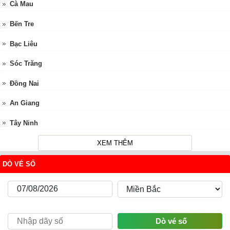
Cà Mau
Bến Tre
Bạc Liêu
Sóc Trăng
Đồng Nai
An Giang
Tây Ninh
XEM THÊM
DÒ VÉ SỐ