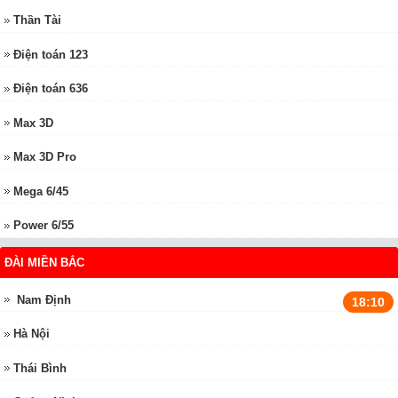
Thần Tài
Điện toán 123
Điện toán 636
Max 3D
Max 3D Pro
Mega 6/45
Power 6/55
ĐÀI MIỀN BẮC
Nam Định
18:10
Hà Nội
Thái Bình