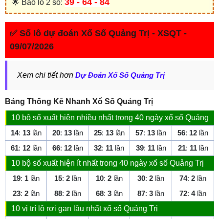
39 - 64 - 84
🌟 Bao lô 2 số:
✅ Số lô dự đoán Xổ Số Quảng Trị - XSQT -
09/07/2026
Xem chi tiết hơn
Dự Đoán Xổ Số Quảng Trị
Bảng Thống Kê Nhanh Xổ Số Quảng Trị
10
bộ số xuất hiện
nhiều
nhất trong 40 ngày xổ số Quảng
Trị
14
:
13
lần
20
:
13
lần
25
:
13
lần
57
:
13
lần
56
:
12
lần
61
:
12
lần
66
:
12
lần
32
:
11
lần
39
:
11
lần
21
:
11
lần
10 bộ số xuất hiện
ít
nhất trong 40 ngày xổ số Quảng Trị
19
:
1
lần
15
:
2
lần
10
:
2
lần
30
:
2
lần
74
:
2
lần
23
:
2
lần
88
:
2
lần
68
:
3
lần
87
:
3
lần
72
:
4
lần
10 vị trí lô rơi gan lâu nhất xổ số Quảng Trị