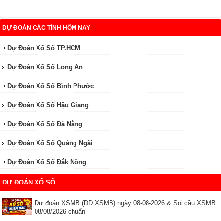
DỰ ĐOÁN CÁC TỈNH HÔM NAY
Dự Đoán Xổ Số TP.HCM
Dự Đoán Xổ Số Long An
Dự Đoán Xổ Số Bình Phước
Dự Đoán Xổ Số Hậu Giang
Dự Đoán Xổ Số Đà Nẵng
Dự Đoán Xổ Số Quảng Ngãi
Dự Đoán Xổ Số Đắk Nông
DỰ ĐOÁN XỔ SỐ
Dự đoán XSMB (DD XSMB) ngày 08-08-2026 & Soi cầu XSMB
08/08/2026 chuẩn