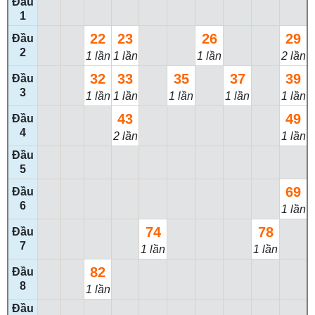
Đầu
1
22
23
26
29
Đầu
2
1 lần
1 lần
1 lần
2 lần
32
33
35
37
39
Đầu
3
1 lần
1 lần
1 lần
1 lần
1 lần
43
49
Đầu
4
2 lần
1 lần
Đầu
5
69
Đầu
6
1 lần
74
78
Đầu
7
1 lần
1 lần
82
Đầu
8
1 lần
Đầu