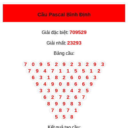
Cầu Pascal Bình Định
709529
Giải đặc biệt:
23293
Giải nhất:
Bảng cầu:
7
0
9
5
2
9
2
3
2
9
3
7
9
4
7
1
1
5
5
1
2
6
3
1
8
2
6
0
6
3
9
4
9
0
8
6
6
9
3
3
9
8
4
2
5
6
2
7
2
6
7
8
9
9
8
3
7
8
7
1
5
5
8
Kết quả tạo cầu: