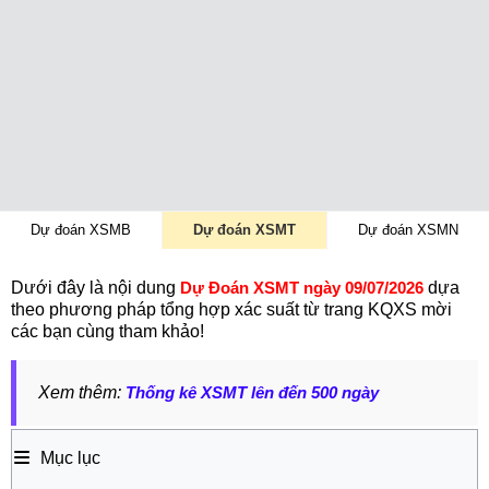
Dự đoán XSMB
Dự đoán XSMT
Dự đoán XSMN
Dưới đây là nội dung
Dự Đoán XSMT ngày 09/07/2026
dựa
theo phương pháp tổng hợp xác suất từ trang KQXS mời
các bạn cùng tham khảo!
Xem thêm:
Thống kê XSMT lên đến 500 ngày
Mục lục