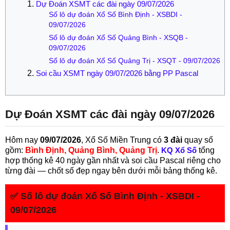
Dự Đoán XSMT các đài ngày 09/07/2026
Số lô dự đoán Xổ Số Bình Định - XSBDI -
09/07/2026
Số lô dự đoán Xổ Số Quảng Bình - XSQB -
09/07/2026
Số lô dự đoán Xổ Số Quảng Trị - XSQT - 09/07/2026
Soi cầu XSMT ngày 09/07/2026 bằng PP Pascal
Dự Đoán XSMT các đài ngày 09/07/2026
Hôm nay
09/07/2026
, Xổ Số Miền Trung có
3 đài
quay số
gồm:
Bình Định, Quảng Bình, Quảng Trị
.
KQ Xổ Số
tổng
hợp thống kê 40 ngày gần nhất và soi cầu Pascal riêng cho
từng đài — chốt số đẹp ngay bên dưới mỗi bảng thống kê.
✅ Số lô dự đoán Xổ Số Bình Định - XSBDI -
09/07/2026