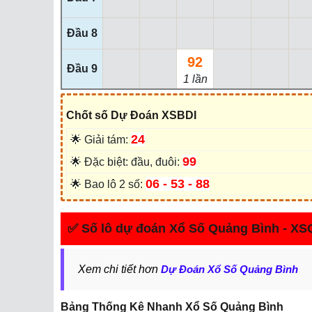
Đầu 8
92
Đầu 9
1 lần
Chốt số Dự Đoán XSBDI
24
🌟 Giải tám:
99
🌟 Đặc biệt: đầu, đuôi:
06 - 53 - 88
🌟 Bao lô 2 số:
✅ Số lô dự đoán Xổ Số Quảng Bình - XSQ
Xem chi tiết hơn
Dự Đoán Xổ Số Quảng Bình
Bảng Thống Kê Nhanh Xổ Số Quảng Bình