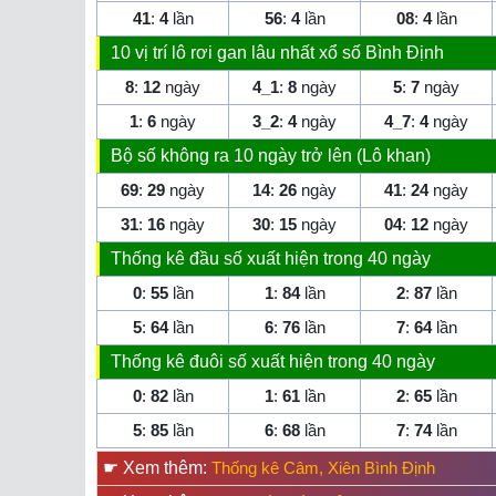
41
:
4
lần
56
:
4
lần
08
:
4
lần
10 vị trí lô rơi gan lâu nhất xổ số Bình Định
8
:
12
ngày
4_1
:
8
ngày
5
:
7
ngày
1
:
6
ngày
3_2
:
4
ngày
4_7
:
4
ngày
Bộ số không ra 10 ngày trở lên (Lô khan)
69
:
29
ngày
14
:
26
ngày
41
:
24
ngày
31
:
16
ngày
30
:
15
ngày
04
:
12
ngày
Thống kê
đầu số
xuất hiện trong 40 ngày
0
:
55
lần
1
:
84
lần
2
:
87
lần
5
:
64
lần
6
:
76
lần
7
:
64
lần
Thống kê
đuôi số
xuất hiện trong 40 ngày
0
:
82
lần
1
:
61
lần
2
:
65
lần
5
:
85
lần
6
:
68
lần
7
:
74
lần
☛ Xem thêm:
Thống kê Câm, Xiên Bình Định