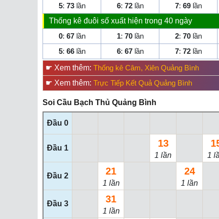
5
:
73
lần
6
:
72
lần
7
:
69
lần
Thống kê
đuôi số
xuất hiện trong 40 ngày
0
:
67
lần
1
:
70
lần
2
:
70
lần
5
:
66
lần
6
:
67
lần
7
:
72
lần
☛ Xem thêm:
Thống kê Câm, Xiên Quảng Bình
☛ Xem thêm:
Trực Tiếp Kết Quả Quảng Bình
Soi Cầu Bạch Thủ Quảng Bình
Đầu 0
13
1
Đầu 1
1 lần
1 l
21
24
Đầu 2
1 lần
1 lần
31
Đầu 3
1 lần