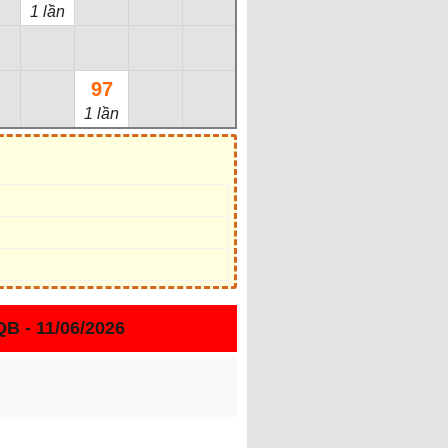
1 lần
97
1 lần
B - 11/06/2026