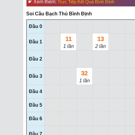
☛ Xem thêm:
Trực Tiếp Kết Quả Bình Định
Soi Cầu Bạch Thủ Bình Định
Đầu 0
11
13
Đầu 1
1 lần
2 lần
Đầu 2
32
Đầu 3
1 lần
Đầu 4
Đầu 5
Đầu 6
Đầu 7