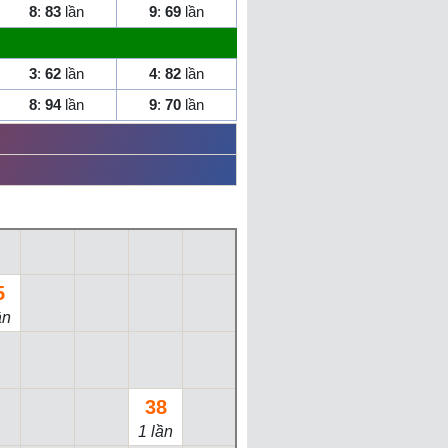
8
:
83
lần
9
:
69
lần
3
:
62
lần
4
:
82
lần
8
:
94
lần
9
:
70
lần
5
ần
38
1 lần