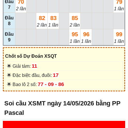
70
79
Đầu
7
2 lần
1 lần
82
83
85
Đầu
8
2 lần
1 lần
2 lần
95
96
99
Đầu
9
1 lần
1 lần
1 lần
Chốt số Dự Đoán XSQT
11
🌟 Giải tám:
17
🌟 Đặc biệt: đầu, đuôi:
77 - 09 - 86
🌟 Bao lô 2 số:
Soi cầu XSMT ngày 14/05/2026 bằng PP
Pascal