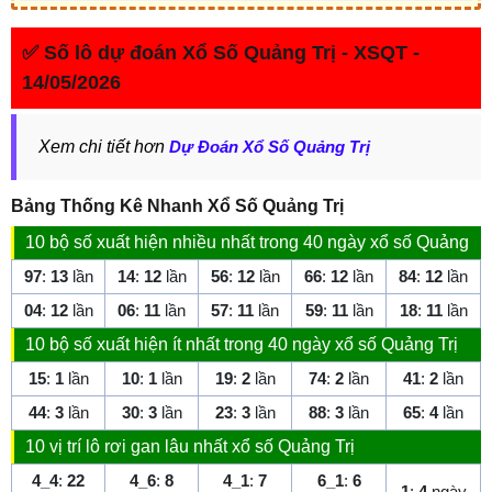
✅ Số lô dự đoán Xổ Số Quảng Trị - XSQT -
14/05/2026
Xem chi tiết hơn
Dự Đoán Xổ Số Quảng Trị
Bảng Thống Kê Nhanh Xổ Số Quảng Trị
10
bộ số xuất hiện
nhiều
nhất trong 40 ngày xổ số Quảng
Trị
97
:
13
lần
14
:
12
lần
56
:
12
lần
66
:
12
lần
84
:
12
lần
04
:
12
lần
06
:
11
lần
57
:
11
lần
59
:
11
lần
18
:
11
lần
10 bộ số xuất hiện
ít
nhất trong 40 ngày xổ số Quảng Trị
15
:
1
lần
10
:
1
lần
19
:
2
lần
74
:
2
lần
41
:
2
lần
44
:
3
lần
30
:
3
lần
23
:
3
lần
88
:
3
lần
65
:
4
lần
10 vị trí lô rơi gan lâu nhất xổ số Quảng Trị
4_4
:
22
4_6
:
8
4_1
:
7
6_1
:
6
1
:
4
ngày