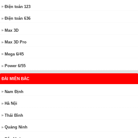
Điện toán 123
Điện toán 636
Max 3D
Max 3D Pro
Mega 6/45
Power 6/55
ĐÀI MIỀN BẮC
Nam Định
Hà Nội
Thái Bình
Quảng Ninh