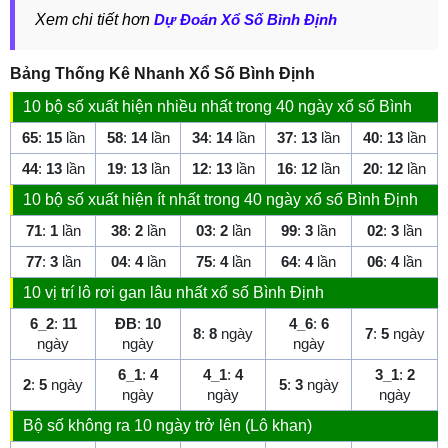
Xem chi tiết hơn
Dự Đoán Xổ Số Bình Định
Bảng Thống Kê Nhanh Xổ Số Bình Định
10
bộ số xuất hiện
nhiều
nhất trong 40 ngày xổ số Bình
Định
65
:
15
lần
58
:
14
lần
34
:
14
lần
37
:
13
lần
40
:
13
lần
44
:
13
lần
19
:
13
lần
12
:
13
lần
16
:
12
lần
20
:
12
lần
10 bộ số xuất hiện
ít
nhất trong 40 ngày xổ số Bình Định
71
:
1
lần
38
:
2
lần
03
:
2
lần
99
:
3
lần
02
:
3
lần
77
:
3
lần
04
:
4
lần
75
:
4
lần
64
:
4
lần
06
:
4
lần
10 vị trí lô rơi gan lâu nhất xổ số Bình Định
6_2
:
11
ĐB
:
10
4_6
:
6
8
:
8
ngày
7
:
5
ngày
ngày
ngày
ngày
6_1
:
4
4_1
:
4
3_1
:
2
2
:
5
ngày
5
:
3
ngày
ngày
ngày
ngày
Bộ số không ra 10 ngày trở lên (Lô khan)