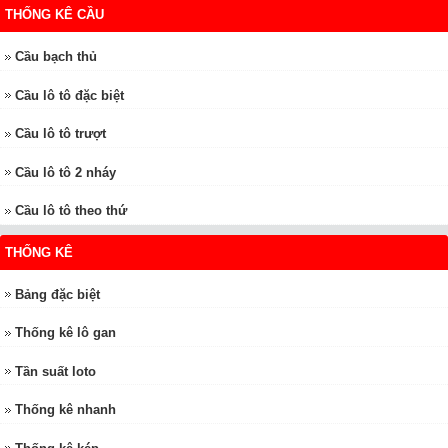
THỐNG KÊ CẦU
Cầu bạch thủ
Cầu lô tô đặc biệt
Cầu lô tô trượt
Cầu lô tô 2 nháy
Cầu lô tô theo thứ
THỐNG KÊ
Bảng đặc biệt
Thống kê lô gan
Tần suất loto
Thống kê nhanh