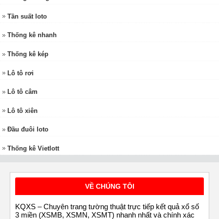
Tần suất loto
Thống kê nhanh
Thống kê kép
Lô tô rơi
Lô tô câm
Lô tô xiên
Đầu đuôi loto
Thống kê Vietlott
VỀ CHÚNG TÔI
KQXS – Chuyên trang tường thuật trực tiếp kết quả xổ số
3 miền (XSMB, XSMN, XSMT) nhanh nhất và chính xác