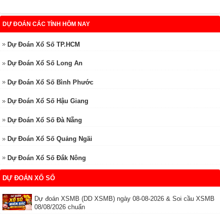
DỰ ĐOÁN CÁC TỈNH HÔM NAY
Dự Đoán Xổ Số TP.HCM
Dự Đoán Xổ Số Long An
Dự Đoán Xổ Số Bình Phước
Dự Đoán Xổ Số Hậu Giang
Dự Đoán Xổ Số Đà Nẵng
Dự Đoán Xổ Số Quảng Ngãi
Dự Đoán Xổ Số Đắk Nông
DỰ ĐOÁN XỔ SỐ
Dự đoán XSMB (DD XSMB) ngày 08-08-2026 & Soi cầu XSMB
08/08/2026 chuẩn