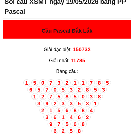
Soi cầu XSMT ngày 19/05/2026 bằng PP
Pascal
Cầu Pascal Đắk Lắk
150732
Giải đặc biệt:
11785
Giải nhất:
Bảng cầu:
1
5
0
7
3
2
1
1
7
8
5
6
5
7
0
5
3
2
8
5
3
1
2
7
5
8
5
0
3
8
3
9
2
3
3
5
3
1
2
1
5
6
8
8
4
3
6
1
4
6
2
9
7
5
0
8
6
2
5
8