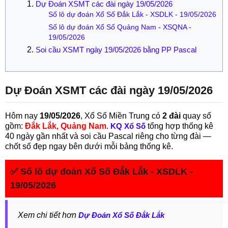
Dự Đoán XSMT các đài ngày 19/05/2026
Số lô dự đoán Xổ Số Đắk Lắk - XSDLK - 19/05/2026
Số lô dự đoán Xổ Số Quảng Nam - XSQNA -
19/05/2026
Soi cầu XSMT ngày 19/05/2026 bằng PP Pascal
Dự Đoán XSMT các đài ngày 19/05/2026
Hôm nay
19/05/2026
, Xổ Số Miền Trung có
2 đài
quay số
gồm:
Đắk Lắk, Quảng Nam
.
KQ Xổ Số
tổng hợp thống kê
40 ngày gần nhất và soi cầu Pascal riêng cho từng đài —
chốt số đẹp ngay bên dưới mỗi bảng thống kê.
✅ Số lô dự đoán Xổ Số Đắk Lắk - XSDLK -
19/05/2026
Xem chi tiết hơn
Dự Đoán Xổ Số Đắk Lắk