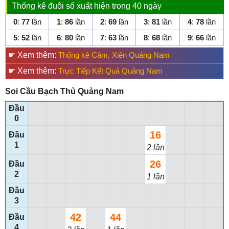
Thống kê
đuôi số
xuất hiện trong 40 ngày
0
:
77
lần
1
:
86
lần
2
:
69
lần
3
:
81
lần
4
:
78
lần
5
:
52
lần
6
:
80
lần
7
:
63
lần
8
:
68
lần
9
:
66
lần
☛ Xem thêm:
Thống kê Câm, Xiên Quảng Nam
☛ Xem thêm:
Trực Tiếp Kết Quả Quảng Nam
Soi Cầu Bạch Thủ Quảng Nam
Đầu
0
16
Đầu
1
2 lần
26
Đầu
2
1 lần
Đầu
3
42
44
Đầu
4