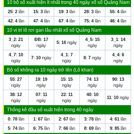
10 bộ số xuất hiện
ít
nhất trong 40 ngày xổ số Quảng Nam
25
:
2
lần
15
:
3
lần
19
:
3
lần
28
:
3
lần
55
:
4
lần
42
:
4
lần
47
:
4
lần
67
:
4
lần
75
:
4
lần
46
:
4
lần
10 vị trí lô rơi gan lâu nhất xổ số Quảng Nam
3_2
:
21
ĐB
:
17
4_5
:
15
3_1
:
14
5
:
16
ngày
ngày
ngày
ngày
ngày
4_7
:
10
4_1
:
7
4_4
:
6
7
:
10
ngày
8
:
7
ngày
ngày
ngày
ngày
Bộ số không ra 10 ngày trở lên (Lô khan)
55
:
27
19
:
19
15
:
15
74
:
13
90
:
13
ngày
ngày
ngày
ngày
ngày
38
:
12
07
:
11
22
:
11
40
:
10
11
:
10
ngày
ngày
ngày
ngày
ngày
Thống kê
đầu số
xuất hiện trong 40 ngày
0
:
78
lần
1
:
67
lần
2
:
67
lần
3
:
78
lần
4
:
61
lần
5
:
74
lần
6
:
75
lần
7
:
66
lần
8
:
69
lần
9
:
85
lần