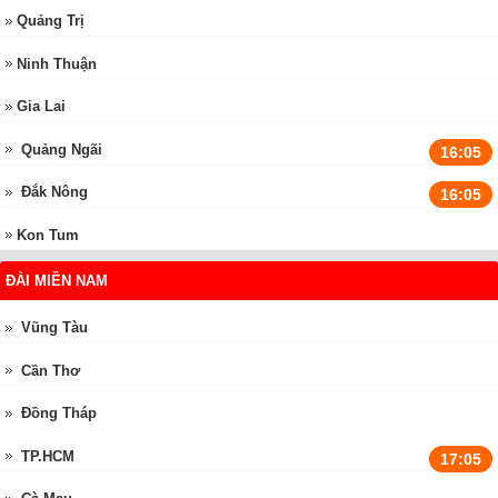
Quảng Trị
Ninh Thuận
Gia Lai
Quảng Ngãi
16:05
Đắk Nông
16:05
Kon Tum
ĐÀI MIỀN NAM
Vũng Tàu
Cần Thơ
Đồng Tháp
TP.HCM
17:05