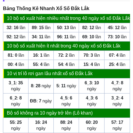
Bảng Thống Kê Nhanh Xổ Số Đắk Lắk
10
bộ số xuất hiện
nhiều
nhất trong 40 ngày xổ số Đắk Lắk
32
:
16
lần
89
:
15
lần
50
:
13
lần
82
:
12
lần
45
:
12
lần
92
:
12
lần
34
:
11
lần
96
:
11
lần
69
:
10
lần
73
:
10
lần
10 bộ số xuất hiện
ít
nhất trong 40 ngày xổ số Đắk Lắk
81
:
0
lần
16
:
1
lần
72
:
2
lần
70
:
3
lần
07
:
4
lần
00
:
4
lần
55
:
4
lần
54
:
4
lần
15
:
4
lần
25
:
4
lần
10 vị trí lô rơi gan lâu nhất xổ số Đắk Lắk
3_1
:
35
6_3
:
10
4_7
:
8
8
:
28
ngày
5
:
11
ngày
ngày
ngày
ngày
6_2
:
8
4_5
:
6
4_3
:
6
3_2
:
4
ĐB
:
7
ngày
ngày
ngày
ngày
ngày
Bộ số không ra 10 ngày trở lên (Lô khan)
55
:
25
16
:
24
88
:
24
60
:
20
57
:
17
ngày
ngày
ngày
ngày
ngày