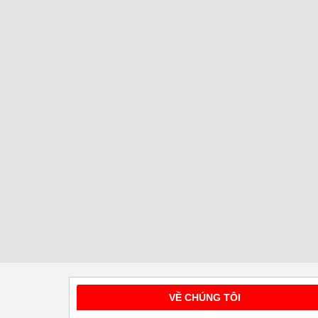
VỀ CHÚNG TÔI