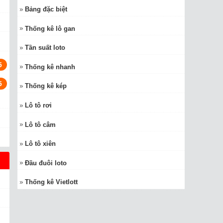
Bảng đặc biệt
Thống kê lô gan
Tần suất loto
5
Thống kê nhanh
5
Thống kê kép
Lô tô rơi
Lô tô câm
Lô tô xiên
Đầu đuôi loto
Thống kê Vietlott