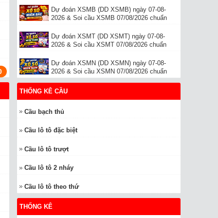
Dự đoán XSMB (DD XSMB) ngày 07-08-
2026 & Soi cầu XSMB 07/08/2026 chuẩn
Dự đoán XSMT (DD XSMT) ngày 07-08-
2026 & Soi cầu XSMT 07/08/2026 chuẩn
Dự đoán XSMN (DD XSMN) ngày 07-08-
2026 & Soi cầu XSMN 07/08/2026 chuẩn
0
THỐNG KÊ CẦU
Cầu bạch thủ
Cầu lô tô đặc biệt
Cầu lô tô trượt
Cầu lô tô 2 nháy
Cầu lô tô theo thứ
THỐNG KÊ