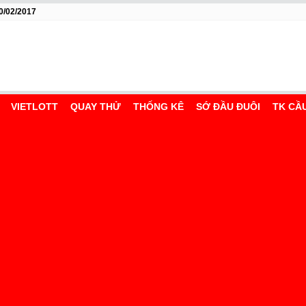
0/02/2017
VIETLOTT
QUAY THỬ
THỐNG KÊ
SỚ ĐẦU ĐUÔI
TK CẦ