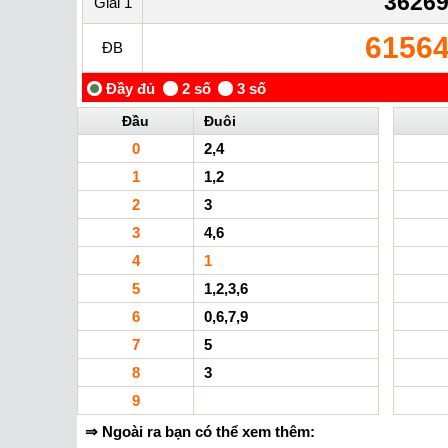
3626
Giải 1
6156
ĐB
Đầu
Đuôi
0
2,4
1
1,2
2
3
3
4,6
4
1
5
1,2,3,6
6
0,6,7,9
7
5
8
3
9
⇒ Ngoài ra bạn có thể xem thêm: