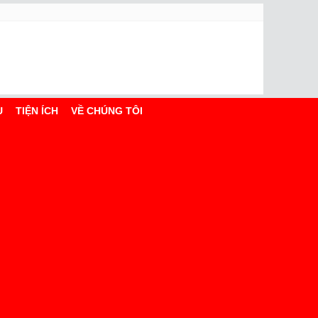
U
TIỆN ÍCH
VỀ CHÚNG TÔI