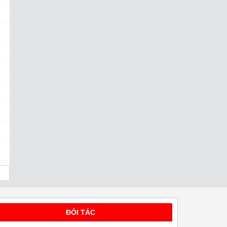
ĐỐI TÁC