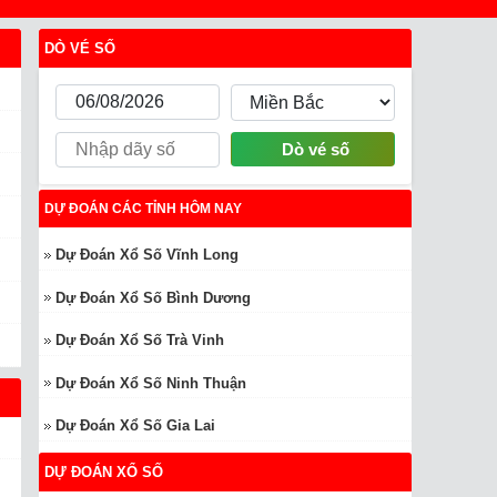
DÒ VÉ SỐ
DỰ ĐOÁN CÁC TỈNH HÔM NAY
Dự Đoán Xổ Số Vĩnh Long
Dự Đoán Xổ Số Bình Dương
Dự Đoán Xổ Số Trà Vinh
Dự Đoán Xổ Số Ninh Thuận
Dự Đoán Xổ Số Gia Lai
DỰ ĐOÁN XỔ SỐ