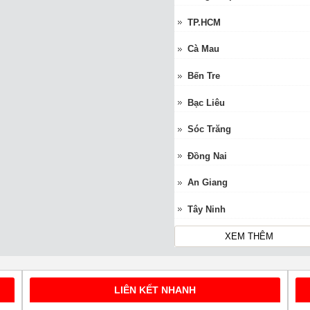
TP.HCM
Cà Mau
Bến Tre
Bạc Liêu
Sóc Trăng
Đồng Nai
An Giang
Tây Ninh
XEM THÊM
LIÊN KẾT NHANH