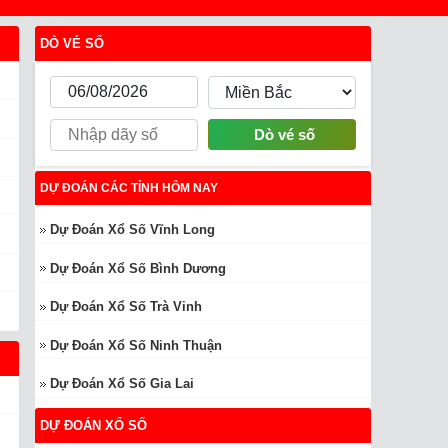
DÒ VÉ SỐ
DỰ ĐOÁN CÁC TỈNH HÔM NAY
Dự Đoán Xổ Số Vĩnh Long
Dự Đoán Xổ Số Bình Dương
Dự Đoán Xổ Số Trà Vinh
Dự Đoán Xổ Số Ninh Thuận
Dự Đoán Xổ Số Gia Lai
DỰ ĐOÁN XỔ SỐ