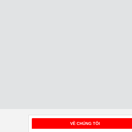
VỀ CHÚNG TÔI