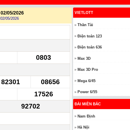
02/05/2026
VIETLOTT
02/05/2026
Thần Tài
Điện toán 123
Điện toán 636
0803
Max 3D
Max 3D Pro
82301
08656
Mega 6/45
Power 6/55
9
17526
ĐÀI MIỀN BẮC
92702
Nam Định
0
Hà Nội