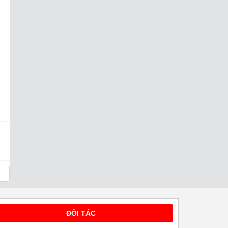
ĐỐI TÁC