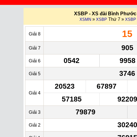
XSBP - XS đài Bình Phước 
»
Thứ 7 »
XSMN
XSBP
XSBP 
15
Giải 8
905
Giải 7
0542
9958
Giải 6
3746
Giải 5
20523
67897
Giải 4
57185
9220
79879
Giải 3
3024
Giải 2