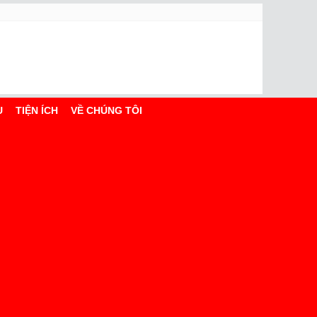
U
TIỆN ÍCH
VỀ CHÚNG TÔI