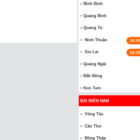
Bình Định
Quảng Bình
Quảng Trị
Ninh Thuận
16:0
Gia Lai
16:0
Quảng Ngãi
Đắk Nông
Kon Tum
ĐÀI MIỀN NAM
Vũng Tàu
Cần Thơ
Đồng Tháp