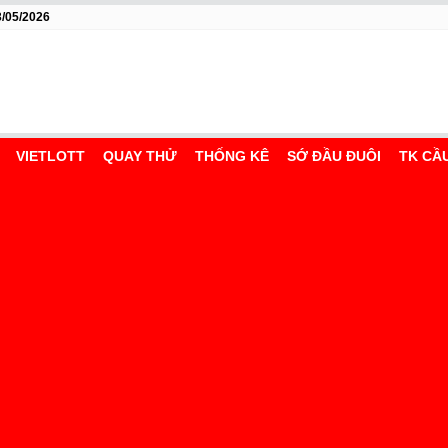
3/05/2026
VIETLOTT
QUAY THỬ
THỐNG KÊ
SỚ ĐẦU ĐUÔI
TK CẦ