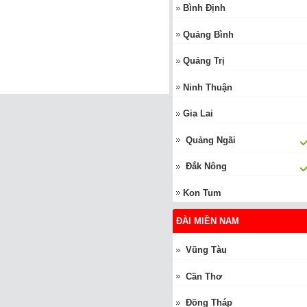
Bình Định
Quảng Bình
Quảng Trị
Ninh Thuận
Gia Lai
Quảng Ngãi
Đắk Nông
Kon Tum
ĐÀI MIỀN NAM
Vũng Tàu
Cần Thơ
Đồng Tháp