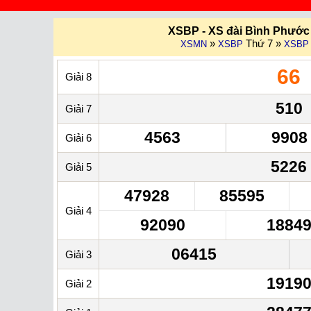
XSBP - XS đài Bình Phước 
»
Thứ 7 »
XSMN
XSBP
XSBP 
66
Giải 8
510
Giải 7
4563
9908
Giải 6
5226
Giải 5
47928
85595
Giải 4
92090
1884
06415
Giải 3
1919
Giải 2