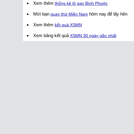
Xem thêm
thống kê lô gan Bình Phước
Mời bạn
hôm nay để lấy hên
quay thử Miền Nam
Xem thêm
kết quả XSMN
Xem bảng kết quả
XSMN 30 ngày gần nhất