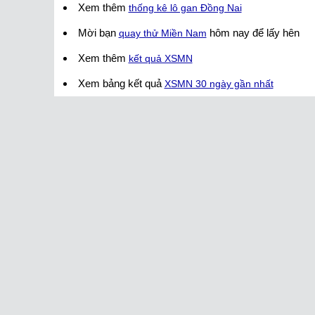
Xem thêm
thống kê lô gan Đồng Nai
Mời bạn
hôm nay để lấy hên
quay thử Miền Nam
Xem thêm
kết quả XSMN
Xem bảng kết quả
XSMN 30 ngày gần nhất