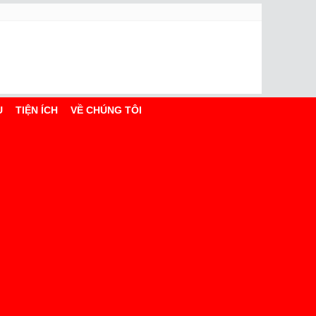
U
TIỆN ÍCH
VỀ CHÚNG TÔI