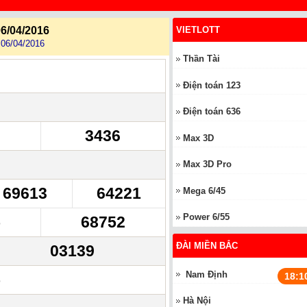
6/04/2016
VIETLOTT
06/04/2016
Thần Tài
Điện toán 123
Điện toán 636
3436
Max 3D
Max 3D Pro
69613
64221
Mega 6/45
Power 6/55
5
68752
ĐÀI MIỀN BẮC
03139
Nam Định
18:1
5
Hà Nội