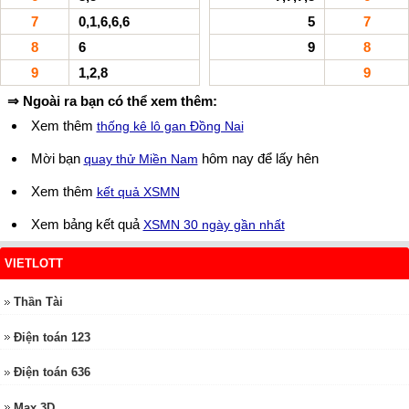
7
0,1,6,6,6
5
7
8
6
9
8
9
1,2,8
9
⇒ Ngoài ra bạn có thể xem thêm:
Xem thêm
thống kê lô gan Đồng Nai
Mời bạn
hôm nay để lấy hên
quay thử Miền Nam
Xem thêm
kết quả XSMN
Xem bảng kết quả
XSMN 30 ngày gần nhất
VIETLOTT
Thần Tài
Điện toán 123
Điện toán 636
Max 3D