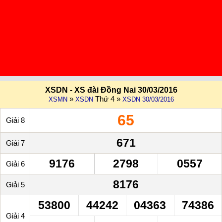
XSDN - XS đài Đồng Nai 30/03/2016
»
Thứ 4 »
XSMN
XSDN
XSDN 30/03/2016
65
Giải 8
671
Giải 7
9176
2798
0557
Giải 6
8176
Giải 5
53800
44242
04363
74386
Giải 4