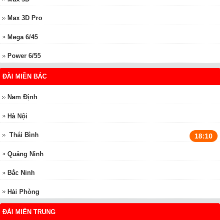
Max 3D Pro
Mega 6/45
Power 6/55
ĐÀI MIỀN BẮC
Nam Định
Hà Nội
Thái Bình
18:10
Quảng Ninh
Bắc Ninh
Hải Phòng
ĐÀI MIỀN TRUNG