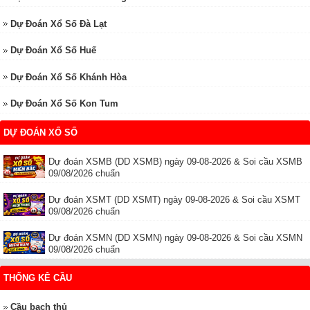
Dự Đoán Xổ Số Đà Lạt
Dự Đoán Xổ Số Huế
Dự Đoán Xổ Số Khánh Hòa
Dự Đoán Xổ Số Kon Tum
DỰ ĐOÁN XỔ SỐ
Dự đoán XSMB (DD XSMB) ngày 09-08-2026 & Soi cầu XSMB
09/08/2026 chuẩn
Dự đoán XSMT (DD XSMT) ngày 09-08-2026 & Soi cầu XSMT
09/08/2026 chuẩn
Dự đoán XSMN (DD XSMN) ngày 09-08-2026 & Soi cầu XSMN
09/08/2026 chuẩn
THỐNG KÊ CẦU
Cầu bạch thủ