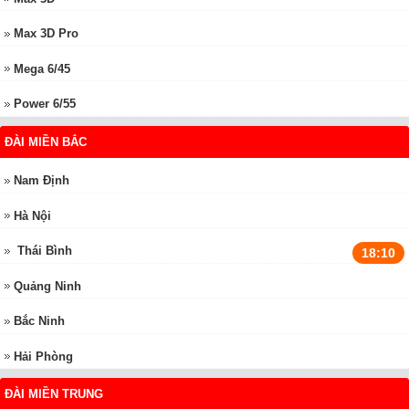
Max 3D Pro
Mega 6/45
Power 6/55
ĐÀI MIỀN BẮC
Nam Định
Hà Nội
Thái Bình
18:10
Quảng Ninh
Bắc Ninh
Hải Phòng
ĐÀI MIỀN TRUNG