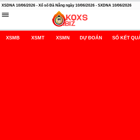
XSDNA 10/06/2026 - Xổ số Đà Nẵng ngày 10/06/2026 - SXDNA 10/06/2026
XSMB
XSMT
XSMN
DỰ ĐOÁN
SỔ KẾT QU