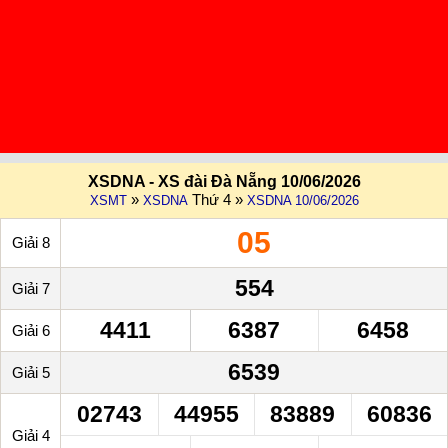
XSDNA - XS đài Đà Nẵng 10/06/2026
»
Thứ 4 »
XSMT
XSDNA
XSDNA 10/06/2026
05
Giải 8
554
Giải 7
4411
6387
6458
Giải 6
6539
Giải 5
02743
44955
83889
60836
Giải 4