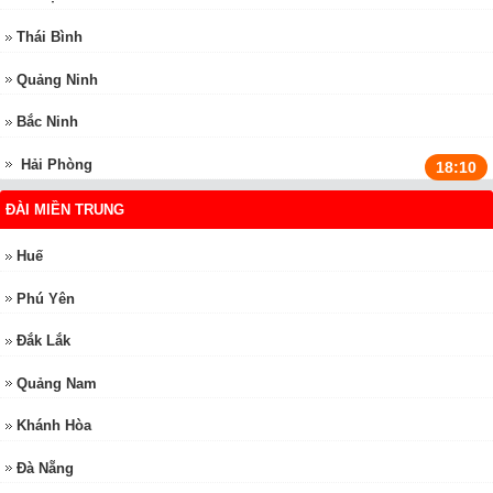
Thái Bình
Quảng Ninh
Bắc Ninh
Hải Phòng
18:10
ĐÀI MIỀN TRUNG
Huế
Phú Yên
Đắk Lắk
Quảng Nam
Khánh Hòa
Đà Nẵng