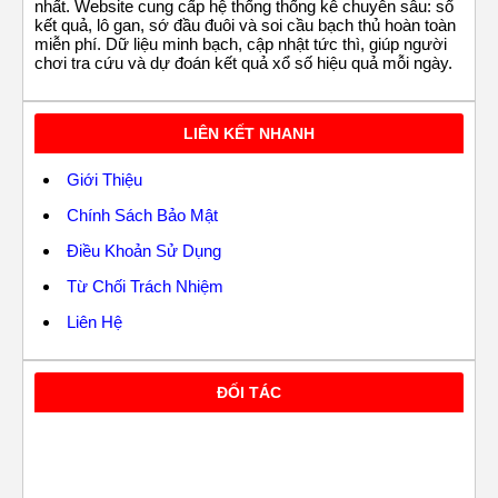
nhất. Website cung cấp hệ thống thống kê chuyên sâu: sổ
kết quả, lô gan, sớ đầu đuôi và soi cầu bạch thủ hoàn toàn
miễn phí. Dữ liệu minh bạch, cập nhật tức thì, giúp người
chơi tra cứu và dự đoán kết quả xổ số hiệu quả mỗi ngày.
LIÊN KẾT NHANH
Giới Thiệu
Chính Sách Bảo Mật
Điều Khoản Sử Dụng
Từ Chối Trách Nhiệm
Liên Hệ
ĐỐI TÁC