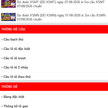
Dự đoán XSMT (DD XSMT) ngày 07-08-2026 & Soi cầu XSMT
07/08/2026 chuẩn
Dự đoán XSMN (DD XSMN) ngày 07-08-2026 & Soi cầu XSMN
07/08/2026 chuẩn
THỐNG KÊ CẦU
Cầu bạch thủ
Cầu lô tô đặc biệt
Cầu lô tô trượt
Cầu lô tô 2 nháy
Cầu lô tô theo thứ
THỐNG KÊ
Bảng đặc biệt
Thống kê lô gan