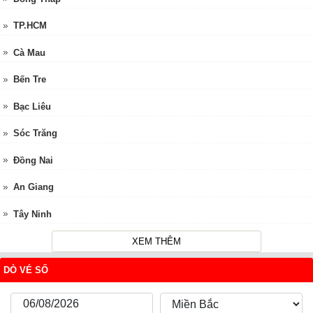
TP.HCM
Cà Mau
Bến Tre
Bạc Liêu
Sóc Trăng
Đồng Nai
An Giang
Tây Ninh
XEM THÊM
DÒ VÉ SỐ