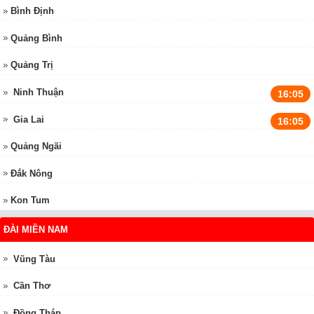
Bình Định
Quảng Bình
Quảng Trị
Ninh Thuận
16:05
Gia Lai
16:05
Quảng Ngãi
Đắk Nông
Kon Tum
ĐÀI MIỀN NAM
Vũng Tàu
Cần Thơ
Đồng Tháp