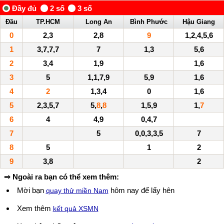
Đầu
TP.HCM
Long An
Bình Phước
Hậu Giang
0
2,3
2,8
9
1,2,4,5,6
1
3,7,7,7
7
1,3
5,6
2
3,4
1,9
1,6
3
5
1,1,7,9
5,9
1,6
4
2
1,3,4
0
1,6
5
2,3,5,7
5,
8
,
8
1,5,9
1,
7
6
4
4,9
0,4,7
7
5
0,0,3,3,5
7
8
5
1
2
9
3,8
2
⇒ Ngoài ra bạn có thể xem thêm:
Mời bạn
hôm nay để lấy hên
quay thử miền Nam
Xem thêm
kết quả XSMN