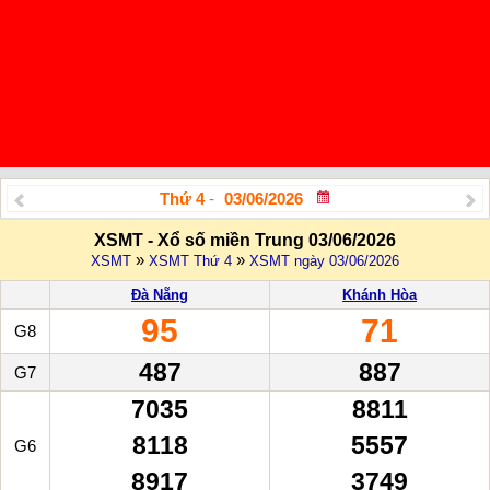
Thứ 4
-
XSMT - Xổ số miền Trung 03/06/2026
»
»
XSMT
XSMT Thứ 4
XSMT ngày 03/06/2026
Đà Nẵng
Khánh Hòa
95
71
G8
487
887
G7
7035
8811
8118
5557
G6
8917
3749