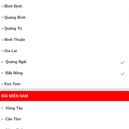
Bình Định
Quảng Bình
Quảng Trị
Ninh Thuận
Gia Lai
Quảng Ngãi
Đắk Nông
Kon Tum
ĐÀI MIỀN NAM
Vũng Tàu
Cần Thơ