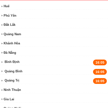
Huế
Phú Yên
Đắk Lắk
Quảng Nam
Khánh Hòa
Đà Nẵng
Bình Định
16:05
Quảng Bình
16:05
Quảng Trị
16:05
Ninh Thuận
Gia Lai