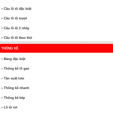
Cầu lô tô đặc biệt
Cầu lô tô trượt
Cầu lô tô 2 nháy
Cầu lô tô theo thứ
THỐNG KÊ
Bảng đặc biệt
Thống kê lô gan
Tần suất loto
Thống kê nhanh
Thống kê kép
Lô tô rơi