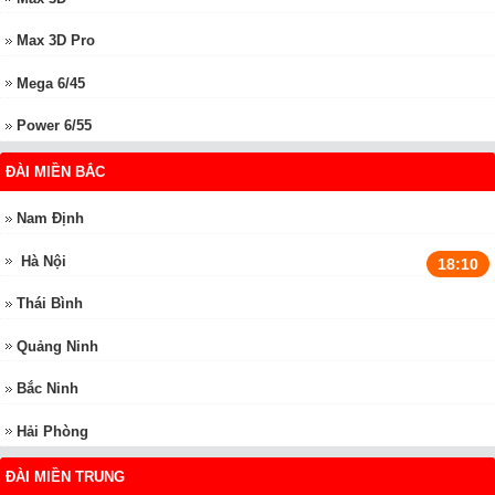
Max 3D Pro
Mega 6/45
Power 6/55
ĐÀI MIỀN BẮC
Nam Định
Hà Nội
18:10
Thái Bình
Quảng Ninh
Bắc Ninh
Hải Phòng
ĐÀI MIỀN TRUNG