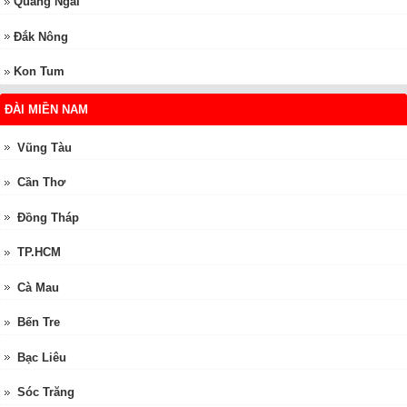
Quảng Ngãi
Đắk Nông
Kon Tum
ĐÀI MIỀN NAM
Vũng Tàu
Cần Thơ
Đồng Tháp
TP.HCM
Cà Mau
Bến Tre
Bạc Liêu
Sóc Trăng