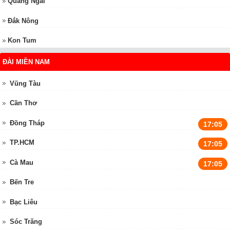
Quảng Ngãi
Đắk Nông
Kon Tum
ĐÀI MIỀN NAM
Vũng Tàu
Cần Thơ
Đồng Tháp
17:05
TP.HCM
17:05
Cà Mau
17:05
Bến Tre
Bạc Liêu
Sóc Trăng