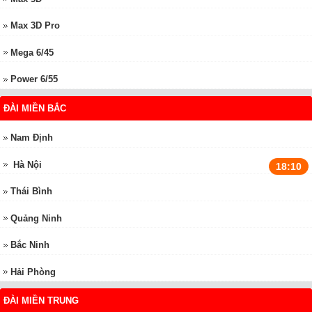
Max 3D Pro
Mega 6/45
Power 6/55
ĐÀI MIỀN BẮC
Nam Định
Hà Nội
18:10
Thái Bình
Quảng Ninh
Bắc Ninh
Hải Phòng
ĐÀI MIỀN TRUNG