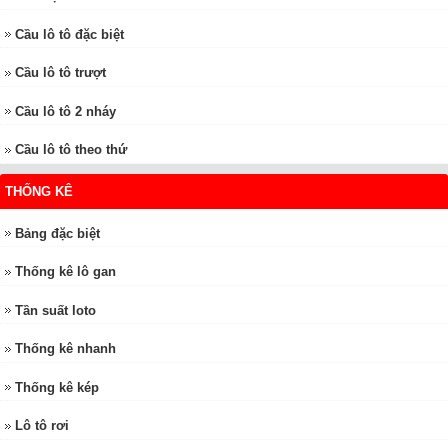
Cầu lô tô đặc biệt
Cầu lô tô trượt
Cầu lô tô 2 nháy
Cầu lô tô theo thứ
THỐNG KÊ
Bảng đặc biệt
Thống kê lô gan
Tần suất loto
Thống kê nhanh
Thống kê kép
Lô tô rơi