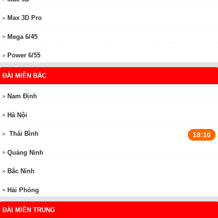
Max 3D Pro
Mega 6/45
Power 6/55
ĐÀI MIỀN BẮC
Nam Định
Hà Nội
Thái Bình
18:10
Quảng Ninh
Bắc Ninh
Hải Phòng
ĐÀI MIỀN TRUNG