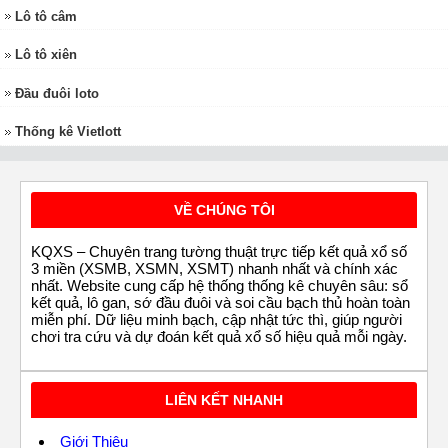
Lô tô câm
Lô tô xiên
Đầu đuôi loto
Thống kê Vietlott
VỀ CHÚNG TÔI
KQXS – Chuyên trang tường thuật trực tiếp kết quả xổ số
3 miền (XSMB, XSMN, XSMT) nhanh nhất và chính xác
nhất. Website cung cấp hệ thống thống kê chuyên sâu: sổ
kết quả, lô gan, sớ đầu đuôi và soi cầu bạch thủ hoàn toàn
miễn phí. Dữ liệu minh bạch, cập nhật tức thì, giúp người
chơi tra cứu và dự đoán kết quả xổ số hiệu quả mỗi ngày.
LIÊN KẾT NHANH
Giới Thiệu