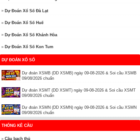
Dự Đoán Xổ Số Đà Lạt
Dự Đoán Xổ Số Huế
Dự Đoán Xổ Số Khánh Hòa
Dự Đoán Xổ Số Kon Tum
DỰ ĐOÁN XỔ SỐ
Dự đoán XSMB (DD XSMB) ngày 09-08-2026 & Soi cầu XSMB
09/08/2026 chuẩn
Dự đoán XSMT (DD XSMT) ngày 09-08-2026 & Soi cầu XSMT
09/08/2026 chuẩn
Dự đoán XSMN (DD XSMN) ngày 09-08-2026 & Soi cầu XSMN
09/08/2026 chuẩn
THỐNG KÊ CẦU
Cầu bạch thủ