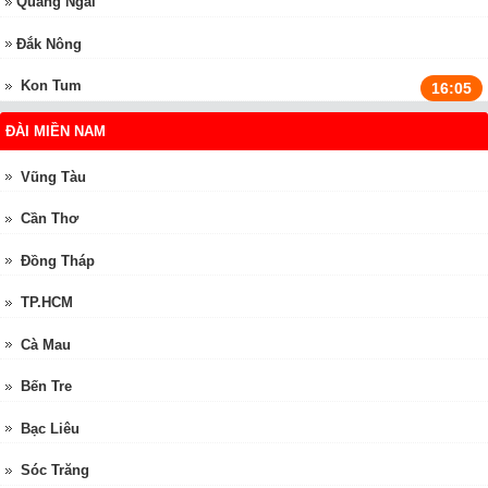
Quảng Ngãi
Đắk Nông
Kon Tum
16:05
ĐÀI MIỀN NAM
Vũng Tàu
Cần Thơ
Đồng Tháp
TP.HCM
Cà Mau
Bến Tre
Bạc Liêu
Sóc Trăng