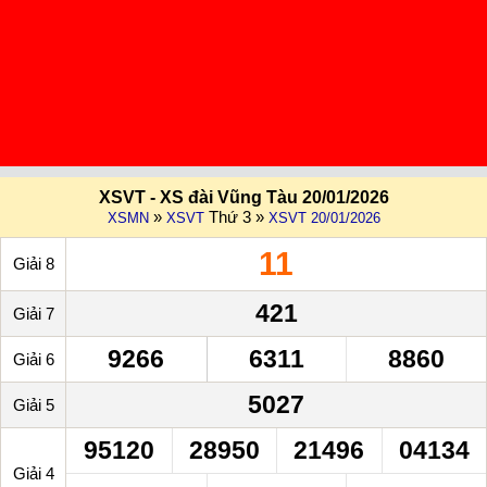
XSVT - XS đài Vũng Tàu 20/01/2026
»
Thứ 3 »
XSMN
XSVT
XSVT 20/01/2026
11
Giải 8
421
Giải 7
9266
6311
8860
Giải 6
5027
Giải 5
95120
28950
21496
04134
Giải 4