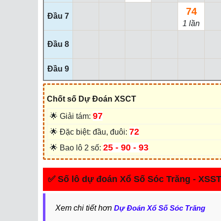
74
Đầu 7
1 lần
Đầu 8
Đầu 9
Chốt số Dự Đoán XSCT
97
🌟 Giải tám:
72
🌟 Đặc biệt: đầu, đuôi:
25 - 90 - 93
🌟 Bao lô 2 số:
✅ Số lô dự đoán Xổ Số Sóc Trăng - XSST 
Xem chi tiết hơn
Dự Đoán Xổ Số Sóc Trăng