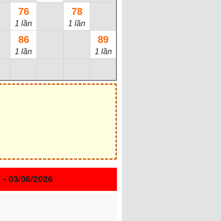
76
78
1 lần
1 lần
86
89
1 lần
1 lần
- 03/06/2026