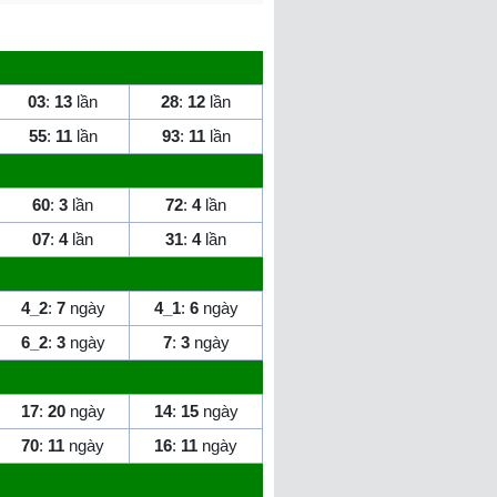
03
:
13
lần
28
:
12
lần
55
:
11
lần
93
:
11
lần
60
:
3
lần
72
:
4
lần
07
:
4
lần
31
:
4
lần
4_2
:
7
ngày
4_1
:
6
ngày
6_2
:
3
ngày
7
:
3
ngày
17
:
20
ngày
14
:
15
ngày
70
:
11
ngày
16
:
11
ngày