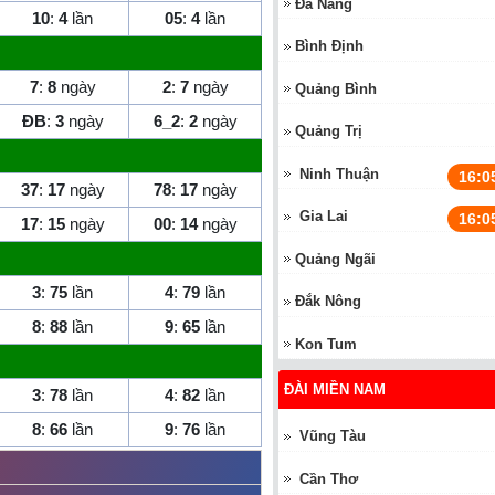
Đà Nẵng
10
:
4
lần
05
:
4
lần
Bình Định
7
:
8
ngày
2
:
7
ngày
Quảng Bình
ĐB
:
3
ngày
6_2
:
2
ngày
Quảng Trị
Ninh Thuận
16:0
37
:
17
ngày
78
:
17
ngày
Gia Lai
16:0
17
:
15
ngày
00
:
14
ngày
Quảng Ngãi
3
:
75
lần
4
:
79
lần
Đắk Nông
8
:
88
lần
9
:
65
lần
Kon Tum
ĐÀI MIỀN NAM
3
:
78
lần
4
:
82
lần
8
:
66
lần
9
:
76
lần
Vũng Tàu
Cần Thơ