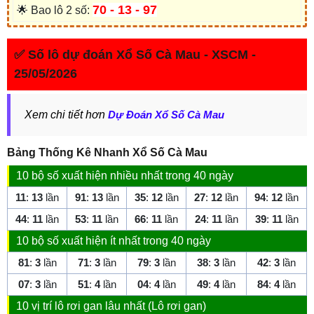
70 - 13 - 97
🌟 Bao lô 2 số:
✅ Số lô dự đoán Xổ Số Cà Mau - XSCM -
25/05/2026
Xem chi tiết hơn
Dự Đoán Xổ Số Cà Mau
Bảng Thống Kê Nhanh Xổ Số Cà Mau
10
bộ số xuất hiện
nhiều
nhất trong 40 ngày
11
:
13
lần
91
:
13
lần
35
:
12
lần
27
:
12
lần
94
:
12
lần
44
:
11
lần
53
:
11
lần
66
:
11
lần
24
:
11
lần
39
:
11
lần
10 bộ số xuất hiện
ít
nhất trong 40 ngày
81
:
3
lần
71
:
3
lần
79
:
3
lần
38
:
3
lần
42
:
3
lần
07
:
3
lần
51
:
4
lần
04
:
4
lần
49
:
4
lần
84
:
4
lần
10 vị trí lô rơi gan lâu nhất (
Lô rơi gan
)