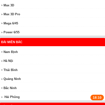
Max 3D
Max 3D Pro
Mega 6/45
Power 6/55
ĐÀI MIỀN BẮC
Nam Định
Hà Nội
Thái Bình
Quảng Ninh
Bắc Ninh
Hải Phòng
18:10