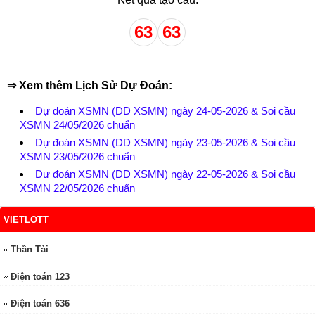
63
63
⇒ Xem thêm Lịch Sử Dự Đoán:
Dự đoán XSMN (DD XSMN) ngày 24-05-2026 & Soi cầu
XSMN 24/05/2026 chuẩn
Dự đoán XSMN (DD XSMN) ngày 23-05-2026 & Soi cầu
XSMN 23/05/2026 chuẩn
Dự đoán XSMN (DD XSMN) ngày 22-05-2026 & Soi cầu
XSMN 22/05/2026 chuẩn
VIETLOTT
Thần Tài
Điện toán 123
Điện toán 636