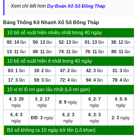
Xem chi tiết hơn
Dự Đoán Xổ Số Đồng Tháp
Bảng Thống Kê Nhanh Xổ Số Đồng Tháp
10
bộ số xuất hiện
nhiều
nhất trong 40 ngày
92
:
14
lần
50
:
13
lần
52
:
13
lần
01
:
13
lần
38
:
12
lần
13
:
11
lần
08
:
11
lần
74
:
11
lần
76
:
11
lần
80
:
11
lần
10 bộ số xuất hiện
ít
nhất trong 40 ngày
63
:
1
lần
18
:
2
lần
47
:
2
lần
42
:
3
lần
31
:
3
lần
17
:
3
lần
59
:
3
lần
72
:
4
lần
94
:
4
lần
78
:
4
lần
10 vị trí lô rơi gan lâu nhất (
Lô rơi gan
)
4_3
:
20
3_2
:
17
6_2
:
7
4_5
:
6
8
:
9
ngày
ngày
ngày
ngày
ngày
4_4
:
3
4_2
:
3
6_3
:
3
ĐB
:
3
ngày
2
:
3
ngày
ngày
ngày
ngày
Bộ số không ra 10 ngày trở lên (
Lô khan
)