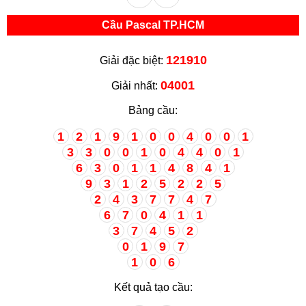
Cầu Pascal TP.HCM
121910
Giải đặc biệt:
04001
Giải nhất:
Bảng cầu:
1
2
1
9
1
0
0
4
0
0
1
3
3
0
0
1
0
4
4
0
1
6
3
0
1
1
4
8
4
1
9
3
1
2
5
2
2
5
2
4
3
7
7
4
7
6
7
0
4
1
1
3
7
4
5
2
0
1
9
7
1
0
6
Kết quả tạo cầu: