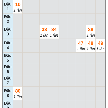
10
Đầu
1
1 lần
Đầu
2
33
34
38
Đầu
3
1 lần
1 lần
1 lần
47
48
49
Đầu
4
1 lần
1 lần
1 lần
Đầu
5
Đầu
6
Đầu
7
80
Đầu
8
1 lần
Đầu