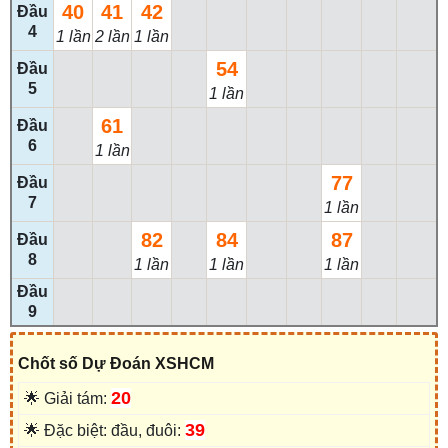
40
41
42
Đầu
4
1 lần
2 lần
1 lần
54
Đầu
5
1 lần
61
Đầu
6
1 lần
77
Đầu
7
1 lần
82
84
87
Đầu
8
1 lần
1 lần
1 lần
Đầu
9
Chốt số Dự Đoán XSHCM
20
🌟 Giải tám:
39
🌟 Đặc biệt: đầu, đuôi: