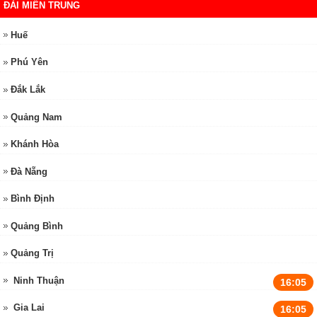
ĐÀI MIỀN TRUNG
Huế
Phú Yên
Đắk Lắk
Quảng Nam
Khánh Hòa
Đà Nẵng
Bình Định
Quảng Bình
Quảng Trị
Ninh Thuận
16:05
Gia Lai
16:05