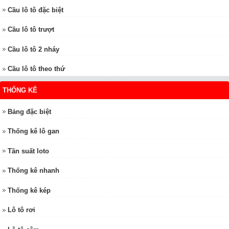
Cầu lô tô đặc biệt
Cầu lô tô trượt
Cầu lô tô 2 nháy
Cầu lô tô theo thứ
THỐNG KÊ
Bảng đặc biệt
Thống kê lô gan
Tần suất loto
Thống kê nhanh
Thống kê kép
Lô tô rơi