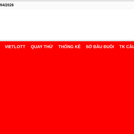
/04/2026
VIETLOTT
QUAY THỬ
THỐNG KÊ
SỚ ĐẦU ĐUÔI
TK CẦ