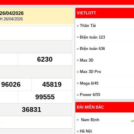
26/04/2026
VIETLOTT
 26/04/2026
Thần Tài
Điện toán 123
Điện toán 636
6230
Max 3D
Max 3D Pro
96026
45819
Mega 6/45
Power 6/55
3
99555
ĐÀI MIỀN BẮC
36831
Nam Định
5
Hà Nội