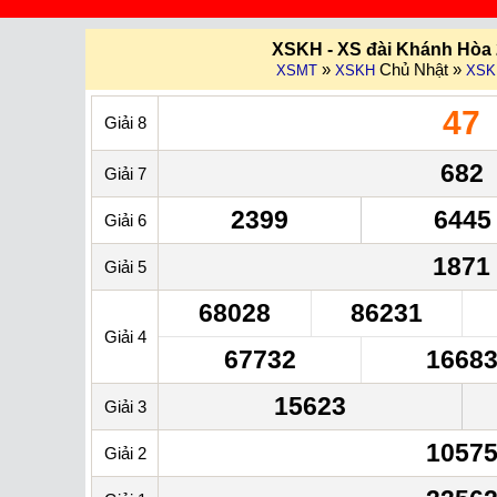
XSKH - XS đài Khánh Hòa 
»
Chủ Nhật »
XSMT
XSKH
XSKH
47
Giải 8
682
Giải 7
2399
6445
Giải 6
1871
Giải 5
68028
86231
Giải 4
67732
1668
15623
Giải 3
1057
Giải 2