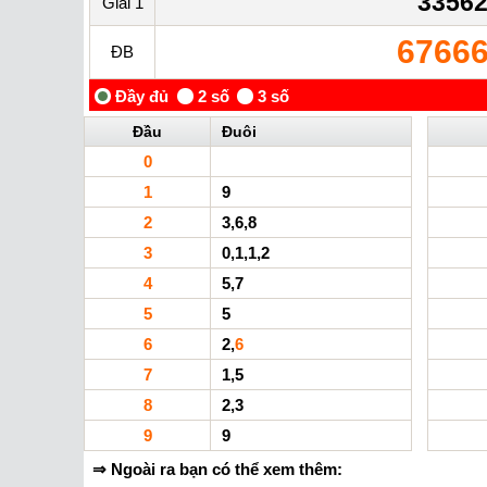
3356
Giải 1
6766
ĐB
Đầu
Đuôi
0
1
9
2
3,6,8
3
0,1,1,2
4
5,7
5
5
6
2,
6
7
1,5
8
2,3
9
9
⇒ Ngoài ra bạn có thể xem thêm: