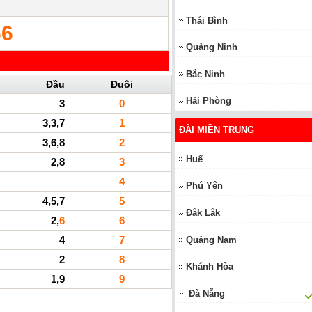
2
Thái Bình
66
Quảng Ninh
Bắc Ninh
Đầu
Đuôi
Hải Phòng
3
0
3,3,7
1
ĐÀI MIỀN TRUNG
3,6,8
2
Huế
2,8
3
4
Phú Yên
4,5,7
5
Đắk Lắk
2,
6
6
4
7
Quảng Nam
2
8
Khánh Hòa
1,9
9
Đà Nẵng