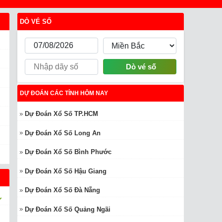
DÒ VÉ SỐ
DỰ ĐOÁN CÁC TỈNH HÔM NAY
Dự Đoán Xổ Số TP.HCM
Dự Đoán Xổ Số Long An
Dự Đoán Xổ Số Bình Phước
Dự Đoán Xổ Số Hậu Giang
Dự Đoán Xổ Số Đà Nẵng
Dự Đoán Xổ Số Quảng Ngãi