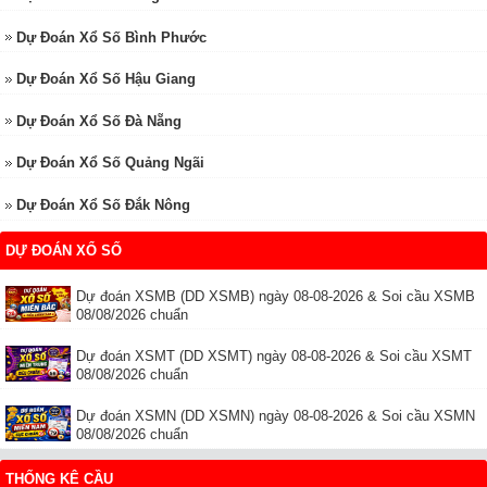
Dự Đoán Xổ Số Bình Phước
Dự Đoán Xổ Số Hậu Giang
Dự Đoán Xổ Số Đà Nẵng
Dự Đoán Xổ Số Quảng Ngãi
Dự Đoán Xổ Số Đắk Nông
DỰ ĐOÁN XỔ SỐ
Dự đoán XSMB (DD XSMB) ngày 08-08-2026 & Soi cầu XSMB
08/08/2026 chuẩn
Dự đoán XSMT (DD XSMT) ngày 08-08-2026 & Soi cầu XSMT
08/08/2026 chuẩn
Dự đoán XSMN (DD XSMN) ngày 08-08-2026 & Soi cầu XSMN
08/08/2026 chuẩn
THỐNG KÊ CẦU