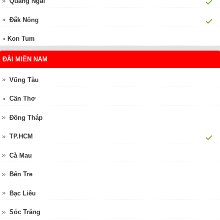
Quảng Ngãi
Đắk Nông
Kon Tum
ĐÀI MIỀN NAM
Vũng Tàu
Cần Thơ
Đồng Tháp
TP.HCM
Cà Mau
Bến Tre
Bạc Liêu
Sóc Trăng