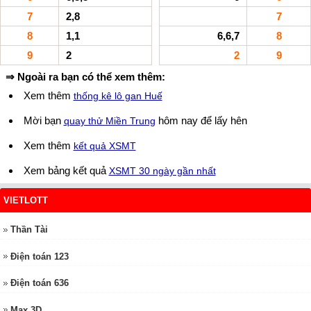
7
2,8
7
8
1,1
6,6,7
8
9
2
2
9
⇒ Ngoài ra bạn có thể xem thêm:
Xem thêm
thống kê lô gan Huế
Mời bạn
hôm nay để lấy hên
quay thử Miền Trung
Xem thêm
kết quả XSMT
Xem bảng kết quả
XSMT 30 ngày gần nhất
VIETLOTT
Thần Tài
Điện toán 123
Điện toán 636
Max 3D