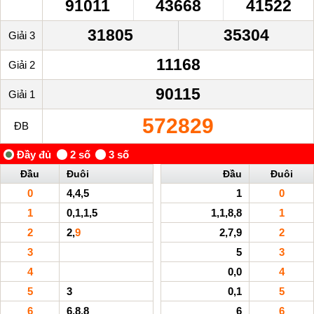
91011
43668
41522
31805
35304
Giải 3
11168
Giải 2
90115
Giải 1
572829
ĐB
Đầu
Đuôi
Đầu
Đuôi
0
4,4,5
1
0
1
0,1,1,5
1,1,8,8
1
2
2,
9
2,7,9
2
3
5
3
4
0,0
4
5
3
0,1
5
6
6,8,8
6
6