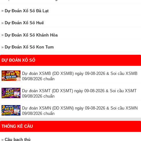
Dự Đoán Xổ Số Đà Lạt
Dự Đoán Xổ Số Huế
Dự Đoán Xổ Số Khánh Hòa
Dự Đoán Xổ Số Kon Tum
DỰ ĐOÁN XỔ SỐ
Dự đoán XSMB (DD XSMB) ngày 09-08-2026 & Soi cầu XSMB
09/08/2026 chuẩn
Dự đoán XSMT (DD XSMT) ngày 09-08-2026 & Soi cầu XSMT
09/08/2026 chuẩn
Dự đoán XSMN (DD XSMN) ngày 09-08-2026 & Soi cầu XSMN
09/08/2026 chuẩn
THỐNG KÊ CẦU
Cầu bạch thủ