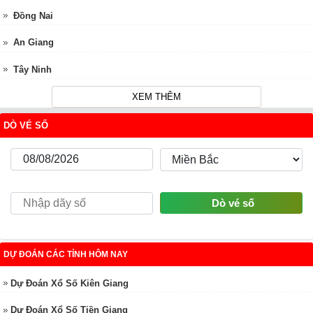
Đồng Nai
An Giang
Tây Ninh
XEM THÊM
DÒ VÉ SỐ
DỰ ĐOÁN CÁC TỈNH HÔM NAY
Dự Đoán Xổ Số Kiên Giang
Dự Đoán Xổ Số Tiền Giang