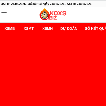
XSTTH 24/05/2026 - Xổ số Huế ngày 24/05/2026 - SXTTH 24/05/2026
XSMB
XSMT
XSMN
DỰ ĐOÁN
SỔ KẾT QU