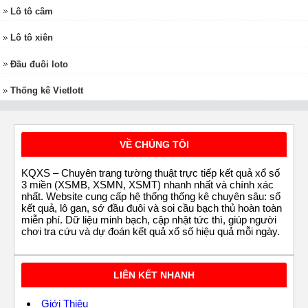
Lô tô câm
Lô tô xiên
Đầu đuôi loto
Thống kê Vietlott
VỀ CHÚNG TÔI
KQXS – Chuyên trang tường thuật trực tiếp kết quả xổ số
3 miền (XSMB, XSMN, XSMT) nhanh nhất và chính xác
nhất. Website cung cấp hệ thống thống kê chuyên sâu: sổ
kết quả, lô gan, sớ đầu đuôi và soi cầu bạch thủ hoàn toàn
miễn phí. Dữ liệu minh bạch, cập nhật tức thì, giúp người
chơi tra cứu và dự đoán kết quả xổ số hiệu quả mỗi ngày.
LIÊN KẾT NHANH
Giới Thiệu