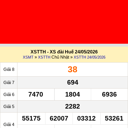
XSTTH - XS đài Huế 24/05/2026
»
Chủ Nhật »
XSMT
XSTTH
XSTTH 24/05/2026
38
Giải 8
694
Giải 7
7470
1804
6936
Giải 6
2282
Giải 5
55175
62007
03312
53261
Giải 4