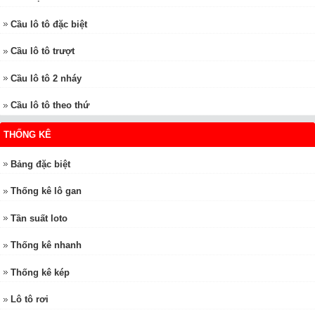
Cầu lô tô đặc biệt
Cầu lô tô trượt
Cầu lô tô 2 nháy
Cầu lô tô theo thứ
THỐNG KÊ
Bảng đặc biệt
Thống kê lô gan
Tần suất loto
Thống kê nhanh
Thống kê kép
Lô tô rơi