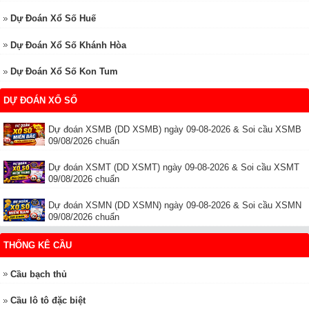
Dự Đoán Xổ Số Huế
Dự Đoán Xổ Số Khánh Hòa
Dự Đoán Xổ Số Kon Tum
DỰ ĐOÁN XỔ SỐ
Dự đoán XSMB (DD XSMB) ngày 09-08-2026 & Soi cầu XSMB
09/08/2026 chuẩn
Dự đoán XSMT (DD XSMT) ngày 09-08-2026 & Soi cầu XSMT
09/08/2026 chuẩn
Dự đoán XSMN (DD XSMN) ngày 09-08-2026 & Soi cầu XSMN
09/08/2026 chuẩn
THỐNG KÊ CẦU
Cầu bạch thủ
Cầu lô tô đặc biệt