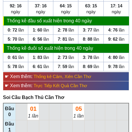
92
:
16
37
:
16
64
:
15
63
:
15
17
:
14
ngày
ngày
ngày
ngày
ngày
Thống kê
đầu số
xuất hiện trong 40 ngày
0
:
72
lần
1
:
60
lần
2
:
78
lần
3
:
77
lần
4
:
76
lần
5
:
70
lần
6
:
56
lần
7
:
81
lần
8
:
88
lần
9
:
62
lần
Thống kê
đuôi số
xuất hiện trong 40 ngày
0
:
61
lần
1
:
83
lần
2
:
73
lần
3
:
78
lần
4
:
80
lần
5
:
78
lần
6
:
61
lần
7
:
59
lần
8
:
69
lần
9
:
78
lần
☛ Xem thêm:
Thống kê Câm, Xiên Cần Thơ
☛ Xem thêm:
Trực Tiếp Kết Quả Cần Thơ
Soi Cầu Bạch Thủ Cần Thơ
01
05
Đầu
0
1 lần
1 lần
Đầu
1