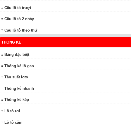
Cầu lô tô trượt
Cầu lô tô 2 nháy
Cầu lô tô theo thứ
THỐNG KÊ
Bảng đặc biệt
Thống kê lô gan
Tần suất loto
Thống kê nhanh
Thống kê kép
Lô tô rơi
Lô tô câm