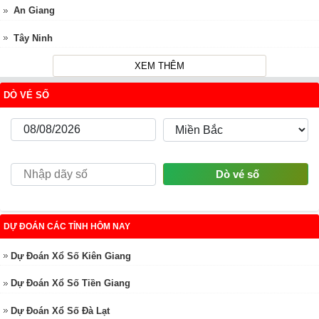
An Giang
Tây Ninh
XEM THÊM
DÒ VÉ SỐ
DỰ ĐOÁN CÁC TỈNH HÔM NAY
Dự Đoán Xổ Số Kiên Giang
Dự Đoán Xổ Số Tiền Giang
Dự Đoán Xổ Số Đà Lạt