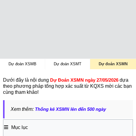
Dự đoán XSMB
Dự đoán XSMT
Dự đoán XSMN
Dưới đây là nội dung
Dự Đoán XSMN ngày 27/05/2026
dựa
theo phương pháp tổng hợp xác suất từ KQXS mời các bạn
cùng tham khảo!
Xem thêm:
Thống kê XSMN lên đến 500 ngày
Mục lục