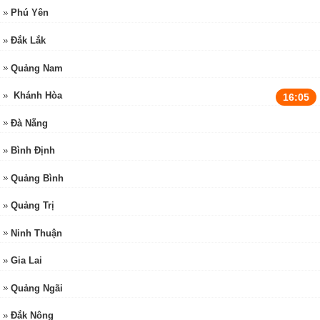
Phú Yên
Đắk Lắk
Quảng Nam
Khánh Hòa
16:05
Đà Nẵng
Bình Định
Quảng Bình
Quảng Trị
Ninh Thuận
Gia Lai
Quảng Ngãi
Đắk Nông