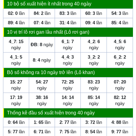
10 bộ số xuất hiện
ít
nhất trong 40 ngày
02
:
0
lần
84
:
2
lần
83
:
3
lần
60
:
3
lần
54
:
3
lần
89
:
4
lần
07
:
4
lần
31
:
4
lần
09
:
4
lần
85
:
4
lần
10 vị trí lô rơi gan lâu nhất (
Lô rơi gan
)
4_7
:
15
6_1
:
7
4_2
:
6
4_5
:
6
ĐB
:
8
ngày
ngày
ngày
ngày
ngày
4_1
:
5
4_4
:
3
3_2
:
2
6_2
:
2
8
:
4
ngày
ngày
ngày
ngày
ngày
Bộ số không ra 10 ngày trở lên (
Lô khan
)
15
:
27
54
:
27
72
:
25
83
:
23
07
:
20
ngày
ngày
ngày
ngày
ngày
17
:
19
38
:
16
14
:
14
85
:
14
82
:
12
ngày
ngày
ngày
ngày
ngày
Thống kê
đầu số
xuất hiện trong 40 ngày
0
:
64
lần
1
:
65
lần
2
:
77
lần
3
:
72
lần
4
:
88
lần
5
:
77
lần
6
:
71
lần
7
:
75
lần
8
:
54
lần
9
:
77
lần