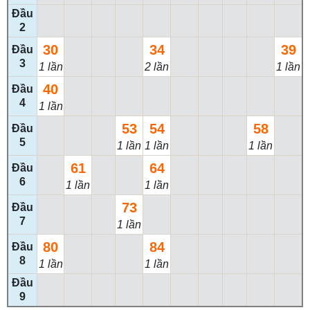
Đầu
2
30
34
39
Đầu
3
1 lần
2 lần
1 lần
40
Đầu
4
1 lần
53
54
58
Đầu
5
1 lần
1 lần
1 lần
61
64
Đầu
6
1 lần
1 lần
73
Đầu
7
1 lần
80
84
Đầu
8
1 lần
1 lần
Đầu
9