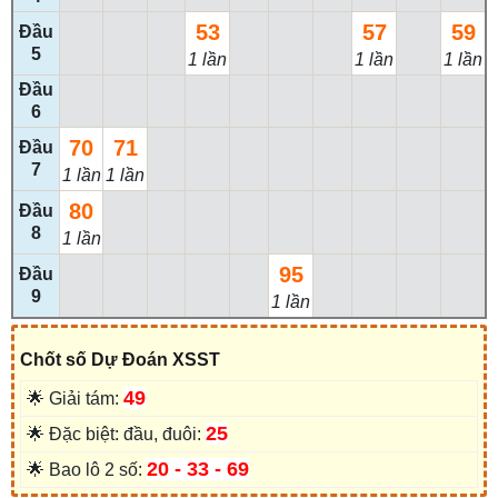
53
57
59
Đầu
5
1 lần
1 lần
1 lần
Đầu
6
70
71
Đầu
7
1 lần
1 lần
80
Đầu
8
1 lần
95
Đầu
9
1 lần
Chốt số Dự Đoán XSST
49
🌟 Giải tám:
25
🌟 Đặc biệt: đầu, đuôi:
20 - 33 - 69
🌟 Bao lô 2 số: