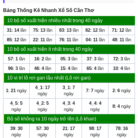
Bảng Thống Kê Nhanh Xổ Số Cần Thơ
10
bộ số xuất hiện
nhiều
nhất trong 40 ngày
31
:
14
lần
75
:
13
lần
83
:
13
lần
82
:
12
lần
71
:
12
lần
85
:
12
lần
22
:
11
lần
76
:
11
lần
04
:
11
lần
48
:
11
lần
10 bộ số xuất hiện
ít
nhất trong 40 ngày
57
:
1
lần
16
:
2
lần
05
:
3
lần
37
:
3
lần
72
:
3
lần
96
:
3
lần
46
:
4
lần
15
:
4
lần
65
:
4
lần
10
:
4
lần
10 vị trí lô rơi gan lâu nhất (
Lô rơi gan
)
4_1
:
17
3_1
:
7
1
:
21
ngày
7
:
7
ngày
2
:
6
ngày
ngày
ngày
4_5
:
5
4_2
:
5
4_3
:
4
4_4
:
4
8
:
4
ngày
ngày
ngày
ngày
ngày
Bộ số không ra 10 ngày trở lên (
Lô khan
)
39
:
30
57
:
30
21
:
17
98
:
17
78
:
16
ngày
ngày
ngày
ngày
ngày