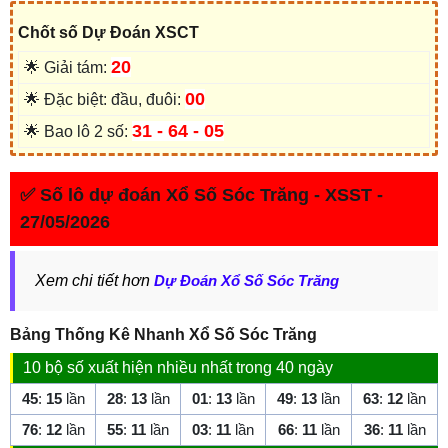
Chốt số Dự Đoán XSCT
20
🌟 Giải tám:
00
🌟 Đặc biệt: đầu, đuôi:
31 - 64 - 05
🌟 Bao lô 2 số:
✅ Số lô dự đoán Xổ Số Sóc Trăng - XSST -
27/05/2026
Xem chi tiết hơn
Dự Đoán Xổ Số Sóc Trăng
Bảng Thống Kê Nhanh Xổ Số Sóc Trăng
10
bộ số xuất hiện
nhiều
nhất trong 40 ngày
45
:
15
lần
28
:
13
lần
01
:
13
lần
49
:
13
lần
63
:
12
lần
76
:
12
lần
55
:
11
lần
03
:
11
lần
66
:
11
lần
36
:
11
lần