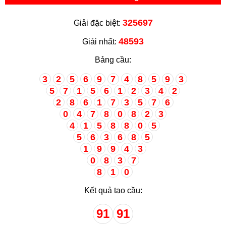
325697
Giải đặc biệt:
48593
Giải nhất:
Bảng cầu:
3
2
5
6
9
7
4
8
5
9
3
5
7
1
5
6
1
2
3
4
2
2
8
6
1
7
3
5
7
6
0
4
7
8
0
8
2
3
4
1
5
8
8
0
5
5
6
3
6
8
5
1
9
9
4
3
0
8
3
7
8
1
0
Kết quả tạo cầu:
91
91